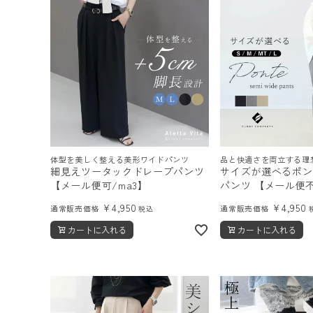
ログイン
会員登録
レディーストップス
体型を美しく整える美形ワイドパンツ
品と快適さを両立する理
レディースボトムス
細見えツータックドレープパンツ
サイズが選べるポン
【メール便可/ma3】
パンツ 【メール便
ファッション雑貨
¥
4,950
¥
4,950
通常販売価格
通常販売価格
税込
カートに入れる
カートに入れる
会員ステージ特典プログラムについて
ご利用ガイド