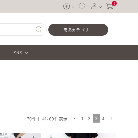
0
ログイン
商品カテゴリー
会員登録
SNS
1
2
3
4
70
件中
41
-
60
件表示