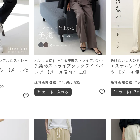
ンプルなストレー
ハンサムに仕上がる美脚ストライプパンツ
透けない大人のキ
先染めストライプタックワイドパ
エステルツイ
ツ 【メール便
ンツ 【メール便可/ma3】
ツ 【メール便
¥
4,950
¥
通常販売価格
通常販売価格
税込
税込
カートに入れる
カートに入