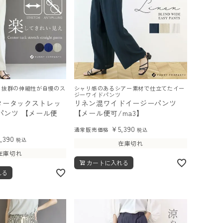
 抜群の伸縮性が自慢のス
シャリ感のあるシアー素材で仕立てたイー
ジーワイドパンツ
ンタータックストレッ
リネン混ワイドイージーパンツ
パンツ 【メール便
【メール便可/ma3】
¥
5,390
通常販売価格
税込
5,390
税込
在庫切れ
在庫切れ
カートに入れる
れる