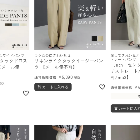
なワイドパンツ
ラクなのにきれい見え
楽してきれい見え
トレートパンツ
タックドロス
リネンライクタックイージーパン
Hunch セ
【メール便
ツ 【メール便不可】
チストレート
¥
5,390
可/ma3】
通常販売価格
税込
税込
カートに入れる
¥
通常販売価格
カートに入