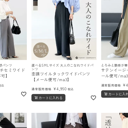
想パンツ
選べるSMLサイズ 大人のこなれワイドパ
とろみと艶感が華
ンツ
チセミワイド
サテンイージ
杢調ツイルタックワイドパンツ
不可】
ール便可/ma
【メール便可/ma3】
¥
通常販売価格
税込
¥
4,950
通常販売価格
税込
カートに入
カートに入れる