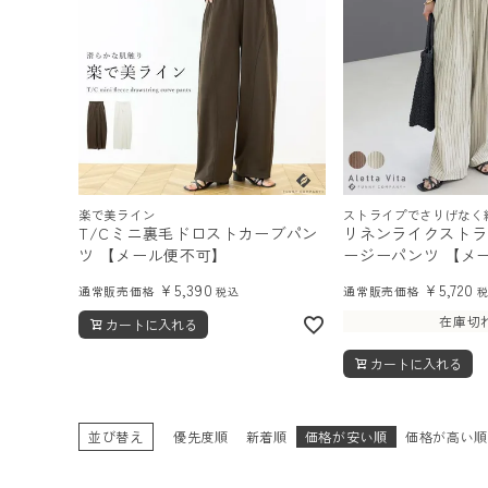
楽で美ライン
ストライプでさりげなく
T/Cミニ裏毛ドロストカーブパン
リネンライクストラ
ツ 【メール便不可】
ージーパンツ 【メ
¥
5,390
¥
5,720
通常販売価格
通常販売価格
税込
在庫切
カートに入れる
カートに入れる
並び替え
優先度順
新着順
価格が安い順
価格が高い