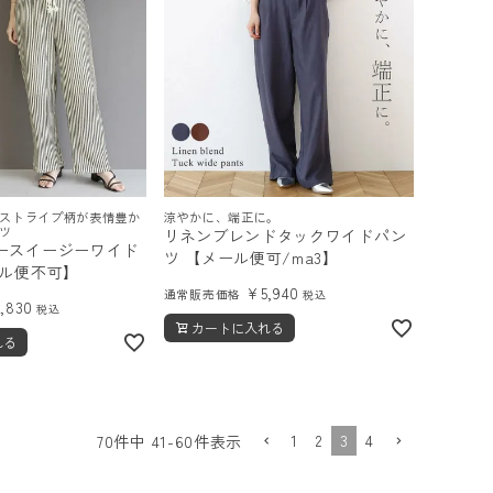
ストライプ柄が表情豊か
涼やかに、端正に。
ツ
リネンブレンドタックワイドパン
ースイージーワイド
ツ 【メール便可/ma3】
ール便不可】
¥
5,940
通常販売価格
税込
5,830
税込
カートに入れる
れる
1
2
3
4
70
件中
41
-
60
件表示