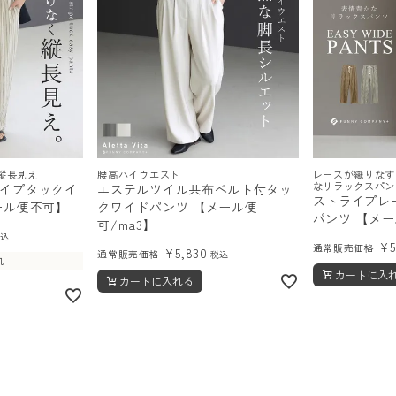
縦長見え
腰高ハイウエスト
レースが織りなす
なリラックスパン
イプタックイ
エステルツイル共布ベルト付タッ
ストライプレ
ール便不可】
クワイドパンツ 【メール便
パンツ 【メ
可/ma3】
税込
¥
通常販売価格
¥
5,830
通常販売価格
税込
れ
カートに入
カートに入れる
順