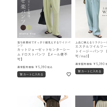
落ち感素材ですっきり細見えするワイドパ
上品に映えるリラクシー
ンツ
エステルツイルツー
カットジョーゼットセンターシー
トイージーパンツ 
ムドロストパンツ 【メール便不
可/ma3】
可】
¥
5,390
通常販売価格
¥
5,390
通常販売価格
税込
カートに入れる
カートに入れる