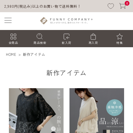
0
2,980円(税込み)以上のお買い物で送料無料！
全商品
商品検索
新入荷
再入荷
特集
HOME
新作アイテム
新作アイテム
ACCOUNT MENU
ようこそ ゲスト 様
ログイン
会員登録