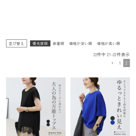
並び替え
優先度順
新着順
価格が安い順
価格が高い順
22
件中
21
-
22
件表示
1
2