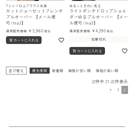
Tシャツ以上ブラウス未満
ゆるっときれい見え
カットジョーゼットフレンチ
ライトポンチドロップショル
プルオーバー 【メール便
ダーゆるプルオーバー 【メー
可/ma3】
ル便可/ma3】
¥
3,960
¥
4,290
通常販売価格
通常販売価格
税込
税込
在庫切れ
カートに入れる
カートに入れる
並び替え
優先度順
新着順
価格が安い順
価格が高い順
22
件中
21
-
22
件表示
1
2