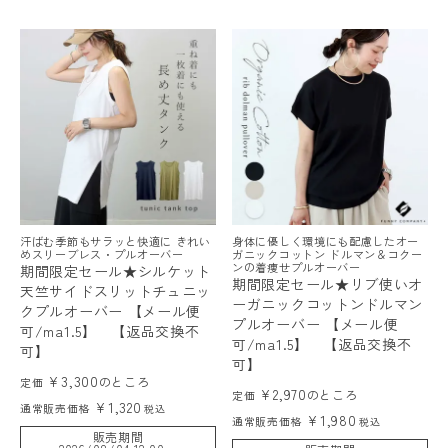
汗ばむ季節もサラッと快適に きれい
身体に優しく環境にも配慮したオー
めスリーブレス・プルオーバー
ガニックコットン ドルマン＆コクー
ンの着痩せプルオーバー
期間限定セール★シルケット
期間限定セール★リブ使いオ
天竺サイドスリットチュニッ
ーガニックコットンドルマン
クプルオーバー 【メール便
プルオーバー 【メール便
可/ma1.5】 【返品交換不
可/ma1.5】 【返品交換不
可】
可】
¥
3,300
のところ
定価
¥
2,970
のところ
定価
¥
1,320
通常販売価格
税込
¥
1,980
通常販売価格
税込
販売期間