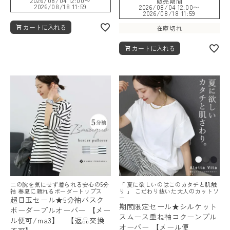
2026/08/04 12:00
〜
販売期間
2026/08/18 11:59
2026/08/04 12:00
〜
2026/08/18 11:59
カートに入れる
在庫切れ
カートに入れる
二の腕を気にせず着られる安心の5分
「 夏に欲しいのはこのカタチと肌触
袖 春夏に頼れるボーダートップス
り 」 こだわり抜いた大人のカットソ
ー
超目玉セール★5分袖バスク
期間限定セール★シルケット
ボーダープルオーバー 【メー
スムース重ね袖コクーンプル
ル便可/ma3】 【返品交換
オーバー 【メール便