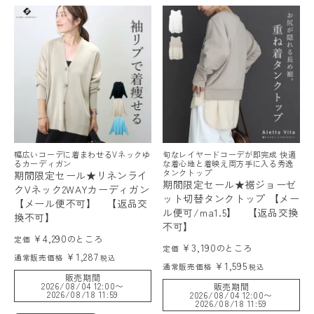
幅広いコーデに着まわせるVネックゆ
旬なレイヤードコーデが即完成 快適
るカーディガン
な着心地と着映え両方手に入る秀逸
タンクトップ
期間限定セール★リネンライ
期間限定セール★裾ジョーゼ
クVネック2WAYカーディガン
ット切替タンクトップ 【メー
【メール便不可】 【返品交
ル便可/ma1.5】 【返品交換
換不可】
不可】
¥
4,290
のところ
定価
¥
3,190
のところ
定価
¥
1,287
通常販売価格
税込
¥
1,595
通常販売価格
税込
販売期間
2026/08/04 12:00
〜
販売期間
2026/08/18 11:59
2026/08/04 12:00
〜
2026/08/18 11:59