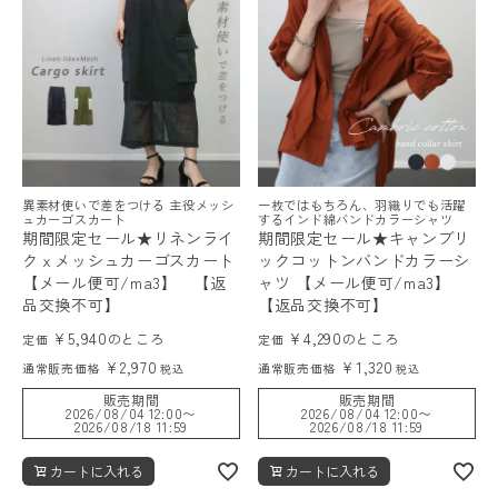
レディーストップス
異素材使いで差をつける 主役メッシ
一枚ではもちろん、羽織りでも活躍
レディースボトムス
ュカーゴスカート
するインド綿バンドカラーシャツ
期間限定セール★リネンライ
期間限定セール★キャンブリ
クｘメッシュカーゴスカート
ックコットンバンドカラーシ
ファッション雑貨
【メール便可/ma3】 【返
ャツ 【メール便可/ma3】
品交換不可】
【返品交換不可】
¥
5,940
¥
4,290
のところ
のところ
定価
定価
会員ステージ特典プログラムについて
¥
2,970
¥
1,320
通常販売価格
通常販売価格
税込
税込
販売期間
販売期間
ご利用ガイド
2026/08/04 12:00
〜
2026/08/04 12:00
〜
2026/08/18 11:59
2026/08/18 11:59
カートに入れる
カートに入れる