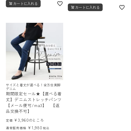
カートに入れる
カートに入れる
サイズと着丈が選べる！全方位美脚
デニム
期間限定セール★【選べる着
丈】デニムストレッチパンツ
【メール便可/ma3】 【返
品交換不可】
¥
3,960
のところ
定価
¥
1,980
通常販売価格
税込