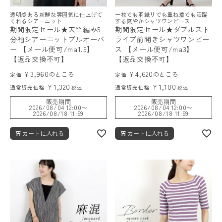
透明感ある新鮮な雰囲気に仕上げて
一枚でも羽織りでも重ね着でも活躍
くれるシアーニット
する爽やかシャツワンピース
期間限定セール★天竺編み5
期間限定セール★ダブルスト
分袖シアーニットプルオーバ
ライプ前開きシャツワンピー
ー 【メール便可/ma1.5】
ス 【メール便可/ma3】
【返品交換不可】
【返品交換不可】
¥
3,960
¥
4,620
のところ
のところ
定価
定価
¥
1,320
¥
1,100
通常販売価格
通常販売価格
税込
税込
販売期間
販売期間
2026/08/04 12:00
〜
2026/08/04 12:00
〜
2026/08/18 11:59
2026/08/18 11:59
カートに入れる
カートに入れる