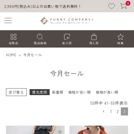
0
2,980円(税込み)以上のお買い物で送料無料！
全商品
商品検索
新入荷
再入荷
特集
HOME
今月セール
今月セール
並び替え
優先度順
新着順
価格が安い順
価格が高い順
55
件中
41
-
55
件表示
ACCOUNT MENU
1
2
3
ようこそ ゲスト 様
ログイン
会員登録