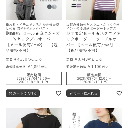
重ねるアイテムでいろんな表情を楽
抜群の伸縮性とスクエアネックがポ
しめる 涼やかVネックベスト
イントの多用途ボーダートップス
期間限定セール★麻混ジャガ
期間限定セール★スクエアネ
ードVネックプルオーバー
ックボーダーニットプルオー
【メール便可/ma2】 【返
バー 【メール便可/ma2】
品交換不可】
【返品交換不可】
¥
4,730
¥
3,740
のところ
のところ
定価
定価
¥
1,892
¥
1,100
通常販売価格
通常販売価格
税込
税込
販売期間
販売期間
2026/08/04 12:00
〜
2026/08/04 12:00
〜
2026/08/18 11:59
2026/08/18 11:59
カートに入れる
カートに入れる