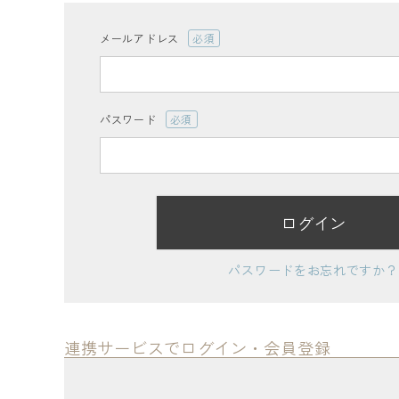
ログイン
会員登録
メールアドレス
(必
須)
パスワード
(必
須)
レディーストップス
レディースボトムス
ログイン
ファッション雑貨
パスワードをお忘れですか？
会員ステージ特典プログラムについて
連携サービスでログイン・会員登録
ご利用ガイド