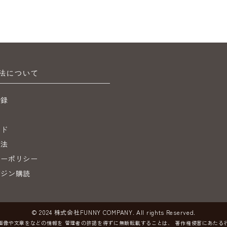
法について
登録
ジ
イド
引法
シーポリシー
ガジン購読
© 2024 株式会社FUNNY COMPANY. All rights Reserved.
画像や文章をなどの情報を
管理者の許諾を得ずに無断転載することは、
著作権侵害にあたる