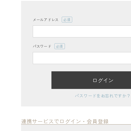
ログイン
会員登録
メールアドレス
(必
須)
パスワード
(必
レディーストップス
須)
レディースボトムス
ログイン
ファッション雑貨
パスワードをお忘れですか？
会員ステージ特典プログラムについて
ご利用ガイド
連携サービスでログイン・会員登録