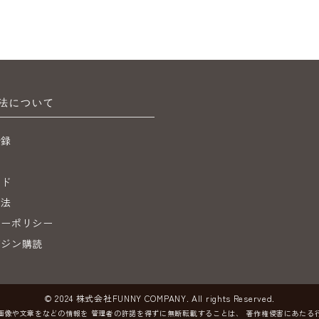
法について
登録
ジ
イド
引法
シーポリシー
ガジン購読
© 2024 株式会社FUNNY COMPANY. All rights Reserved.
画像や文章をなどの情報を
管理者の許諾を得ずに無断転載することは、
著作権侵害にあたる