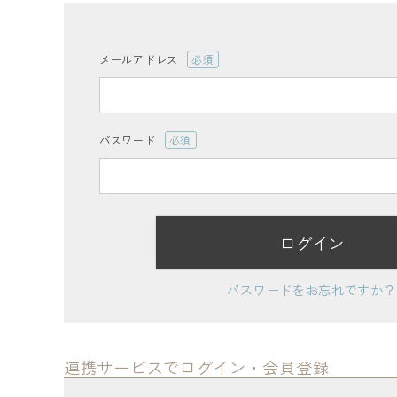
ログイン
会員登録
メールアドレス
(必
須)
パスワード
(必
レディーストップス
須)
レディースボトムス
ログイン
ファッション雑貨
パスワードをお忘れですか？
会員ステージ特典プログラムについて
ご利用ガイド
連携サービスでログイン・会員登録