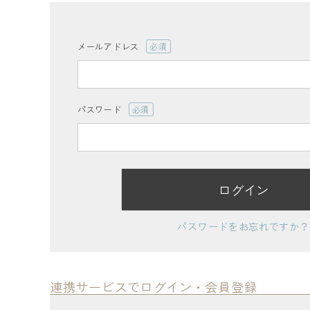
ログイン
会員登録
メールアドレス
(必
須)
パスワード
(必
レディーストップス
須)
レディースボトムス
ログイン
ファッション雑貨
パスワードをお忘れですか？
会員ステージ特典プログラムについて
ご利用ガイド
連携サービスでログイン・会員登録