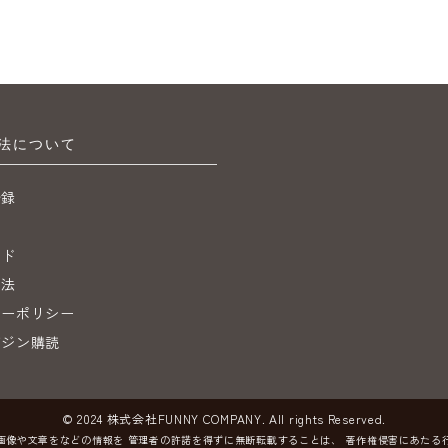
法について
登録
ジ
イド
引法
シーポリシー
ガジン購読
© 2024 株式会社FUNNY COMPANY. All rights Reserved.
画像や文章をなどの情報を
管理者の許諾を得ずに無断転載することは、
著作権侵害にあたる