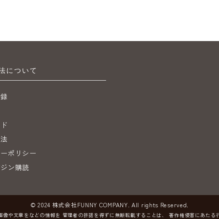
法について
登録
ジ
イド
引法
シーポリシー
ガジン購読
© 2024 株式会社FUNNY COMPANY. All rights Reserved.
画像や文章をなどの情報を
管理者の許諾を得ずに無断転載することは、
著作権侵害にあたる