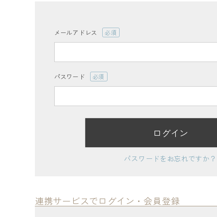
ログイン
会員登録
メールアドレス
(必
須)
パスワード
(必
レディーストップス
須)
レディースボトムス
ログイン
ファッション雑貨
パスワードをお忘れですか？
会員ステージ特典プログラムについて
ご利用ガイド
連携サービスでログイン・会員登録