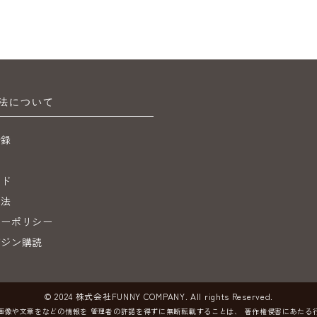
法について
登録
ジ
イド
引法
シーポリシー
ガジン購読
© 2024 株式会社FUNNY COMPANY. All rights Reserved.
画像や文章をなどの情報を
管理者の許諾を得ずに無断転載することは、
著作権侵害にあたる