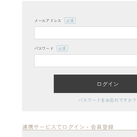
ログイン
会員登録
メールアドレス
(必
須)
パスワード
(必
レディーストップス
須)
レディースボトムス
ログイン
ファッション雑貨
パスワードをお忘れですか？
会員ステージ特典プログラムについて
ご利用ガイド
連携サービスでログイン・会員登録