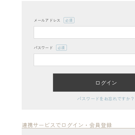
ログイン
会員登録
メールアドレス
(必
須)
パスワード
(必
レディーストップス
須)
レディースボトムス
ログイン
ファッション雑貨
パスワードをお忘れですか？
会員ステージ特典プログラムについて
ご利用ガイド
連携サービスでログイン・会員登録