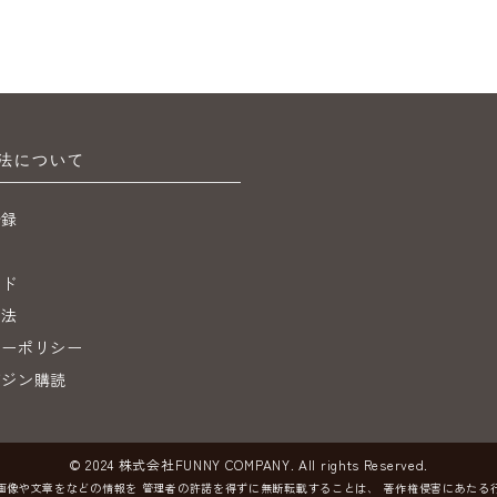
法について
登録
ジ
イド
引法
シーポリシー
ガジン購読
© 2024 株式会社FUNNY COMPANY. All rights Reserved.
画像や文章をなどの情報を
管理者の許諾を得ずに無断転載することは、
著作権侵害にあたる