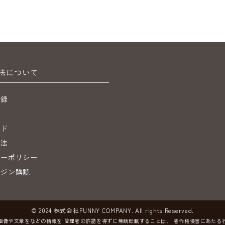
法について
登録
ジ
イド
引法
シーポリシー
ガジン購読
© 2024 株式会社FUNNY COMPANY. All rights Reserved.
画像や文章をなどの情報を
管理者の許諾を得ずに無断転載することは、
著作権侵害にあたる