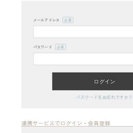
ログイン
会員登録
メールアドレス
(必
須)
パスワード
(必
レディーストップス
須)
レディースボトムス
ログイン
ファッション雑貨
パスワードをお忘れですか？
会員ステージ特典プログラムについて
ご利用ガイド
連携サービスでログイン・会員登録