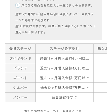
気になる商品をお気に入り一覧にまとめられます。
過去12か月間のご購入商品合計金額によって、会員ステ
ージが毎月末に判別され
翌1日に反映されます。年間ご購入金額に応じてポイント
還元率が上がります。
レディーストップス
会員ステージ
ステージ設定条件
購入ポ
レディースボトムス
ダイヤモンド
過去12ヶ月購入金額6万円以上
ファッション雑貨
プラチナ
過去12ヶ月購入金額4万円以上
ゴールド
過去12ヶ月購入金額3万円以上
会員ステージ特典プログラムについて
シルバー
過去12ヶ月購入金額2万円以上
ご利用ガイド
メンバー
会員登録後すぐ
下記の内容をご入力の上、お進みください。