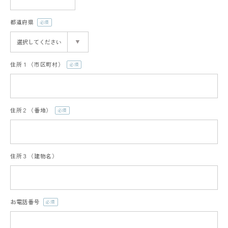
都道府県
(必
須)
住所１（市区町村）
(必
須)
住所２（番地）
(必
須)
住所３（建物名）
お電話番号
(必
須)