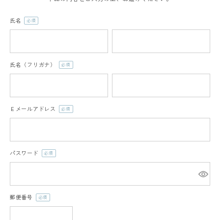
氏名
(必
須)
氏名（フリガナ）
(必
須)
Ｅメールアドレス
(必
須)
パスワード
(必
須)
郵便番号
(必
須)