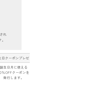
され
す。
生日クーポンプレゼント
共通特典
誕生日月に使える
会員限定セールなど
10％OFFクーポンを
お得な情報を
発行します。
お届けします。