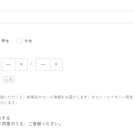
男性
女性
読
(必
須)
購読いただくと、新製品やセール情報をお届けします。またメールマガジン限定
届けします。
意する
に同意のうえ、ご登録ください。