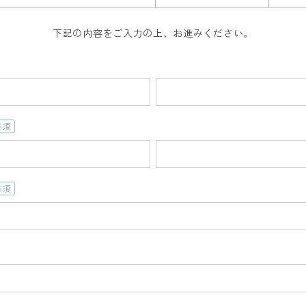
下記の内容をご入力の上、お進みください。
必
)
必
)