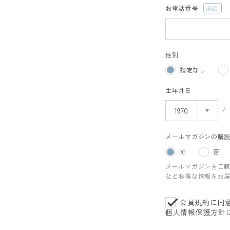
お電話番号
(必
須)
性別
指定なし
生年月日
メールマガジンの購
可
否
メールマガジンをご
などお得な情報をお
会員規約
に同
個人情報保護方針