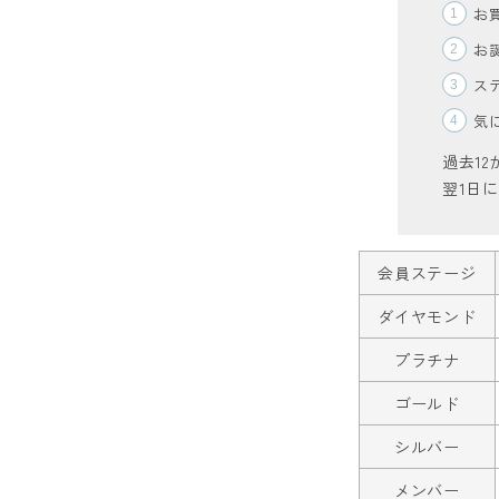
お
ログイン
会員登録
お
ス
気
過去1
翌1日
レディーストップス
レディースボトムス
会員ステージ
ファッション雑貨
ダイヤモンド
プラチナ
会員ステージ特典プログラムについて
ゴールド
シルバー
ご利用ガイド
メンバー