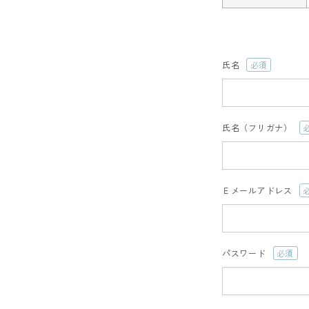
氏名
(必
須)
氏名（フリガナ）
(
須
Ｅメールアドレス
(
須
パスワード
(必
須)