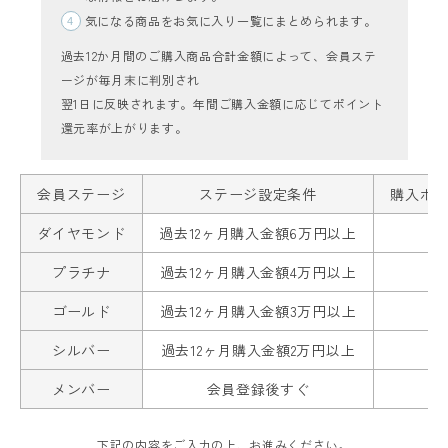
気になる商品をお気に入り一覧にまとめられます。
過去12か月間のご購入商品合計金額によって、会員ステ
ージが毎月末に判別され
翌1日に反映されます。年間ご購入金額に応じてポイント
還元率が上がります。
レディーストップス
会員ステージ
ステージ設定条件
購入ポ
レディースボトムス
ダイヤモンド
過去12ヶ月購入金額6万円以上
ファッション雑貨
プラチナ
過去12ヶ月購入金額4万円以上
ゴールド
過去12ヶ月購入金額3万円以上
会員ステージ特典プログラムについて
シルバー
過去12ヶ月購入金額2万円以上
ご利用ガイド
メンバー
会員登録後すぐ
下記の内容をご入力の上、お進みください。