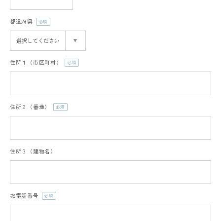
都道府県
(必
須)
住所１（市区町村）
(必
須)
住所２（番地）
(必
須)
住所３（建物名）
お電話番号
(必
須)