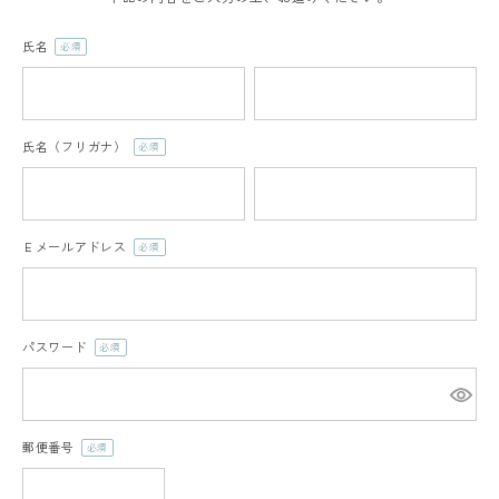
氏名
(必
須)
氏名（フリガナ）
(必
須)
Ｅメールアドレス
(必
須)
パスワード
(必
須)
郵便番号
(必
須)