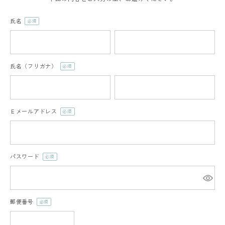
氏名
(必
須)
氏名（フリガナ）
(必
須)
Ｅメールアドレス
(必
須)
パスワード
(必
須)
郵便番号
(必
須)