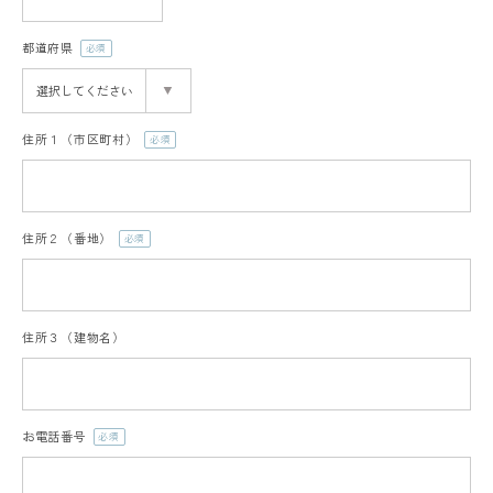
都道府県
(必
須)
住所１（市区町村）
(必
須)
住所２（番地）
(必
須)
住所３（建物名）
お電話番号
(必
須)