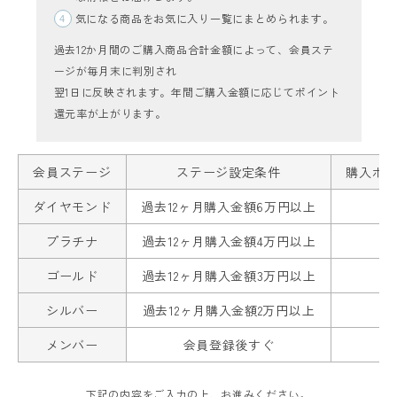
気になる商品をお気に入り一覧にまとめられます。
過去12か月間のご購入商品合計金額によって、会員ステ
ージが毎月末に判別され
翌1日に反映されます。年間ご購入金額に応じてポイント
還元率が上がります。
レディーストップス
会員ステージ
ステージ設定条件
購入ポ
レディースボトムス
ダイヤモンド
過去12ヶ月購入金額6万円以上
ファッション雑貨
プラチナ
過去12ヶ月購入金額4万円以上
ゴールド
過去12ヶ月購入金額3万円以上
会員ステージ特典プログラムについて
シルバー
過去12ヶ月購入金額2万円以上
ご利用ガイド
メンバー
会員登録後すぐ
下記の内容をご入力の上、お進みください。