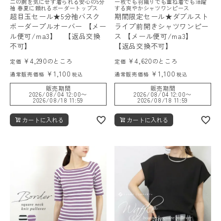
二の腕を気にせず着られる安心の5分
一枚でも羽織りでも重ね着でも活躍
袖 春夏に頼れるボーダートップス
する爽やかシャツワンピース
超目玉セール★5分袖バスク
期間限定セール★ダブルスト
ボーダープルオーバー 【メー
ライプ前開きシャツワンピー
ル便可/ma3】 【返品交換
ス 【メール便可/ma3】
不可】
【返品交換不可】
¥
4,290
¥
4,620
のところ
のところ
定価
定価
¥
1,100
¥
1,100
通常販売価格
通常販売価格
税込
税込
販売期間
販売期間
2026/08/04 12:00
〜
2026/08/04 12:00
〜
2026/08/18 11:59
2026/08/18 11:59
カートに入れる
カートに入れる