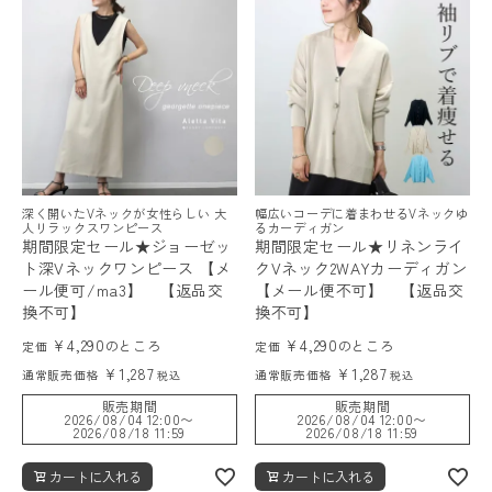
深く開いたVネックが女性らしい 大
幅広いコーデに着まわせるVネックゆ
人リラックスワンピース
るカーディガン
期間限定セール★ジョーゼッ
期間限定セール★リネンライ
ト深Vネックワンピース 【メ
クVネック2WAYカーディガン
ール便可/ma3】 【返品交
【メール便不可】 【返品交
換不可】
換不可】
¥
4,290
¥
4,290
のところ
のところ
定価
定価
¥
1,287
¥
1,287
通常販売価格
通常販売価格
税込
税込
販売期間
販売期間
2026/08/04 12:00
〜
2026/08/04 12:00
〜
2026/08/18 11:59
2026/08/18 11:59
カートに入れる
カートに入れる