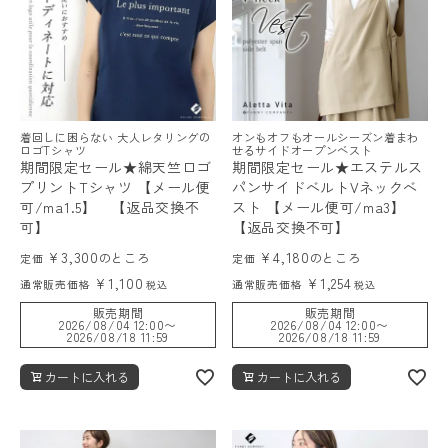
着回しに困らない 大人レタリングの
オンもオフもオールシーズン着まわ
ロゴTシャツ
せるサイドオープンベスト
期間限定セール★綿天竺ロゴ
期間限定セール★エステルス
プリントTシャツ 【メール便
パンサイドベルトVネックベ
可/ma1.5】 【返品交換不
スト 【メール便可/ma3】
可】
【返品交換不可】
¥
3,300
¥
4,180
のところ
のところ
定価
定価
¥
1,100
¥
1,254
通常販売価格
通常販売価格
税込
税込
販売期間
販売期間
2026/08/04 12:00
〜
2026/08/04 12:00
〜
2026/08/18 11:59
2026/08/18 11:59
カートに入れる
カートに入れる