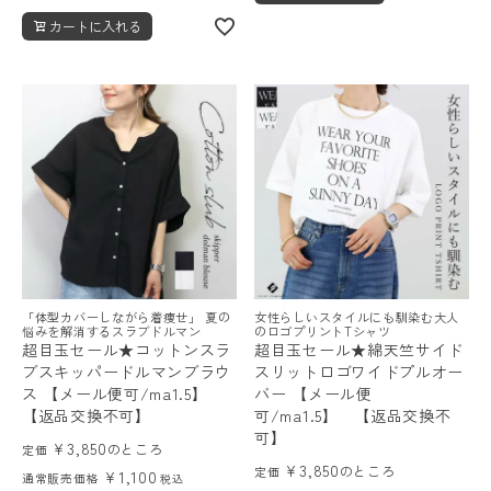
カートに入れる
「体型カバーしながら着痩せ」 夏の
女性らしいスタイルにも馴染む大人
悩みを解消するスラブドルマン
のロゴプリントTシャツ
超目玉セール★コットンスラ
超目玉セール★綿天竺サイド
ブスキッパードルマンブラウ
スリットロゴワイドプルオー
ス 【メール便可/ma1.5】
バー 【メール便
【返品交換不可】
可/ma1.5】 【返品交換不
可】
¥
3,850
のところ
定価
¥
3,850
のところ
定価
¥
1,100
通常販売価格
税込