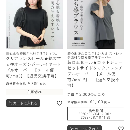
レディーストップス
着心地も着映えも叶えるTシャツ。
着心地楽なのにきれいみえ ストレッ
レディースボトムス
チ素材の落ち感プルオーバー
クリアランスセール★綿天竺
超目玉セール★カットジョー
ｘ袖オーガンジーレイヤード
ゼットサイドタックフレンチ
プルオーバー 【メール便
ファッション雑貨
プルオーバー 【メール便
可/ma3】【返品交換不可】
可/ma1.5】 【返品交換不
¥
880
通常販売価格
税込
可】
在庫切れ
会員ステージ特典プログラムについて
¥
3,300
のところ
定価
¥
1,100
通常販売価格
税込
カートに入れる
ご利用ガイド
販売期間
2026/08/04 12:00
〜
2026/08/18 11:59
カートに入れる