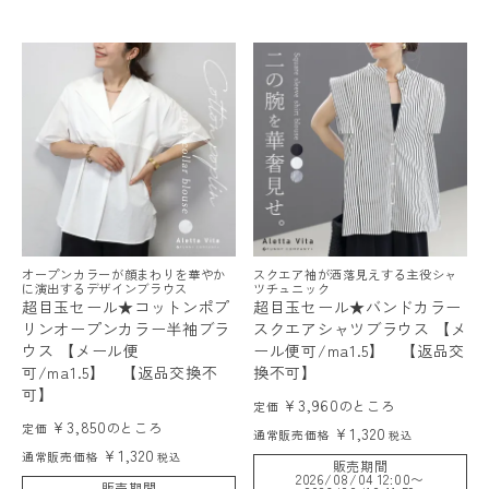
オープンカラーが顔まわりを華やか
スクエア袖が洒落見えする主役シャ
に演出するデザインブラウス
ツチュニック
超目玉セール★コットンポプ
超目玉セール★バンドカラー
リンオープンカラー半袖ブラ
スクエアシャツブラウス 【メ
ウス 【メール便
ール便可/ma1.5】 【返品交
可/ma1.5】 【返品交換不
換不可】
可】
¥
3,960
のところ
定価
¥
3,850
のところ
定価
¥
1,320
通常販売価格
税込
¥
1,320
通常販売価格
税込
販売期間
2026/08/04 12:00
〜
販売期間