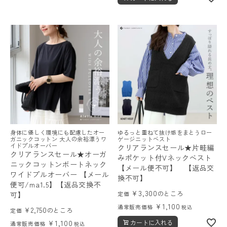
身体に優しく環境にも配慮したオー
ゆるっと重ねて抜け感をまとうロー
ガニックコットン 大人の余裕漂うワ
ゲージニットベスト
イドプルオーバー
クリアランスセール★片畦編
クリアランスセール★オーガ
みポケット付Vネックベスト
ニックコットンボートネック
【メール便不可】 【返品交
ワイドプルオーバー 【メール
換不可】
便可/ma1.5】【返品交換不
¥
3,300
のところ
可】
定価
¥
1,100
通常販売価格
税込
¥
2,750
のところ
定価
¥
1,100
カートに入れる
通常販売価格
税込