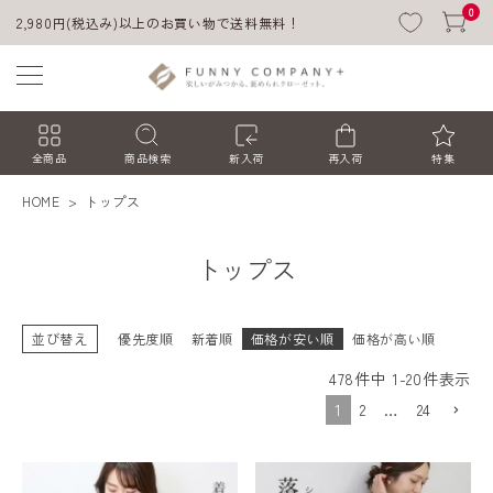
0
2,980円(税込み)以上のお買い物で送料無料！
全商品
商品検索
新入荷
再入荷
特集
HOME
トップス
トップス
並び替え
優先度順
新着順
価格が安い順
価格が高い順
478
件中
1
-
20
件表示
ACCOUNT MENU
1
2
…
24
ようこそ ゲスト 様
ログイン
会員登録