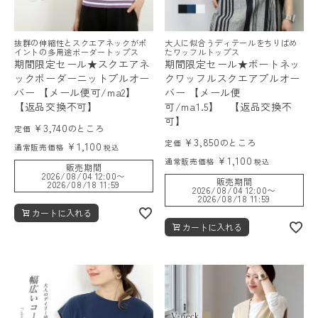
抜群の伸縮性とスクエアネックがポ
大人に似合うディテールをちりばめ
イントの多用途ボーダートップス
たワッフルトップス
期間限定セール★スクエアネ
期間限定セール★ボートネッ
ックボーダーニットプルオー
クワッフルスクエアプルオー
バー 【メール便可/ma2】
バー 【メール便
【返品交換不可】
可/ma1.5】 【返品交換不
可】
¥
3,740
のところ
定価
¥
3,850
のところ
定価
¥
1,100
通常販売価格
税込
¥
1,100
通常販売価格
税込
販売期間
2026/08/04 12:00
〜
販売期間
2026/08/18 11:59
2026/08/04 12:00
〜
2026/08/18 11:59
カートに入れる
カートに入れる