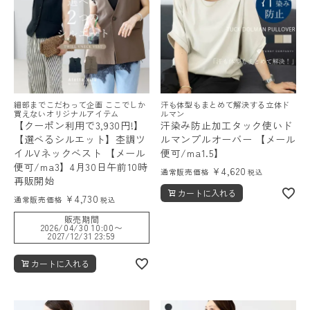
細部までこだわって企画 ここでしか
汗も体型もまとめて解決する立体ド
買えないオリジナルアイテム
ルマン
【クーポン利用で3,930円!】
汗染み防止加工タック使いド
【選べるシルエット】杢調ツ
ルマンプルオーバー 【メール
イルVネックベスト 【メール
便可/ma1.5】
便可/ma3】4月30日午前10時
¥
4,620
通常販売価格
税込
再販開始
カートに入れる
¥
4,730
通常販売価格
税込
販売期間
2026/04/30 10:00
〜
2027/12/31 23:59
カートに入れる