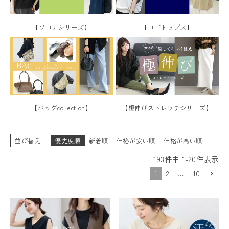
【ロゴトップス】
【ソロナシリーズ】
【極伸びストレッチシリーズ】
【バッグcollection】
並び替え
優先度順
新着順
価格が安い順
価格が高い順
193
件中
1
-
20
件表示
1
2
…
10