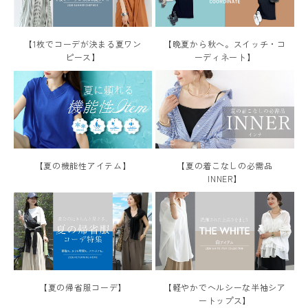
【晩夏から秋へ。スイッチ・コ
【1枚でコーデが決まる夏ワン
ーディネート】
ピース】
レディーストップス
レディースボトムス
ファッション雑貨
【夏の着こなしの必需品
【夏の機能性アイテム】
INNER】
会員ステージ特典プログラムについて
ご利用ガイド
【軽やかでヘルシーな半袖シア
【夏の帰省服コーデ】
ートップス】