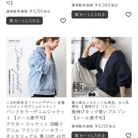
可】
¥
6,380
通常販売価格
税込
¥
5,720
通常販売価格
税込
カートに入れる
カートに入れる
こなれ感あるフリンジデザイン 定番
着心地もシルエットも満足。大人気
シルエットのデニムジャケット
素材 【 極伸び 】 ブルゾン
バンドカラーデニムジャケッ
極伸びタック使いブルゾン
ト 【メール便不可】
【メール便不可】
アウター ジャケット 羽織り
¥
5,720
通常販売価格
税込
デニム フリンジ ノーカラー
カートに入れる
大人カジュアル 春 30代 40代