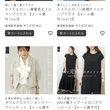
美しく整う夏ブラウス
凛々しくこなれるドルマン
エステルローン華奢見えドル
エステルローン前開きドルマ
マンブラウス 【メール便
ンブラウス 【メール便
可/ma1】
可/ma1.5】
¥
3,850
¥
3,850
通常販売価格
通常販売価格
税込
税込
カートに入れる
カートに入れる
日常も特別も 心地よく美しく
1枚で完璧スタイリング
ダブルクロスランタンスリー
2WAY裾ティアードロングワ
ブジャケット 【メール便不
ンピース 【メール便不可】