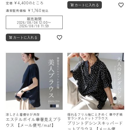
¥
4,400
のところ
定価
カートに入れる
¥
1,760
通常販売価格
税込
販売期間
2026/08/04 12:00
〜
2026/08/18 11:59
カートに入れる
涼しさと着痩せが共存
揺れるフリル袖にときめく 華やぎ微
甘ランダムドットブラウス
エステルボイル華奢見えブラ
プリントデシンスキッパード
ウス 【メール便可/ma1】
ットブラウス 【メール便