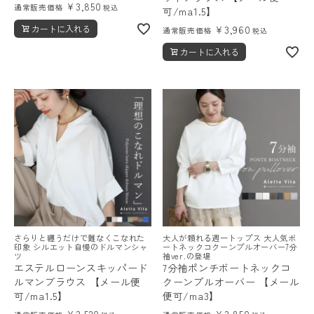
¥
3,850
通常販売価格
税込
可/ma1.5】
カートに入れる
¥
3,960
通常販売価格
税込
カートに入れる
さらりと纏うだけで難なくこなれた
大人が頼れる週一トップス 大人気ボ
印象 シルエット自慢のドルマンシャ
ートネックコクーンプルオーバー7分
ツ
袖ver.の登場
エステルローンスキッパード
7分袖ポンチボートネックコ
ルマンブラウス 【メール便
クーンプルオーバー 【メール
可/ma1.5】
便可/ma3】
¥
3,520
¥
3,850