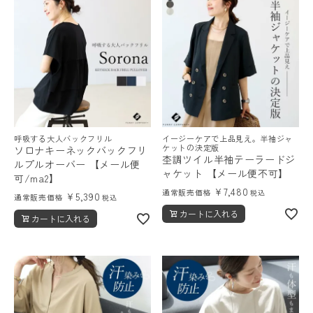
呼吸する大人バックフリル
イージーケアで上品見え。半袖ジャ
ケットの決定版
ソロナキーネックバックフリ
杢調ツイル半袖テーラードジ
ルプルオーバー 【メール便
ャケット 【メール便不可】
可/ma2】
¥
7,480
通常販売価格
税込
¥
5,390
通常販売価格
税込
カートに入れる
カートに入れる