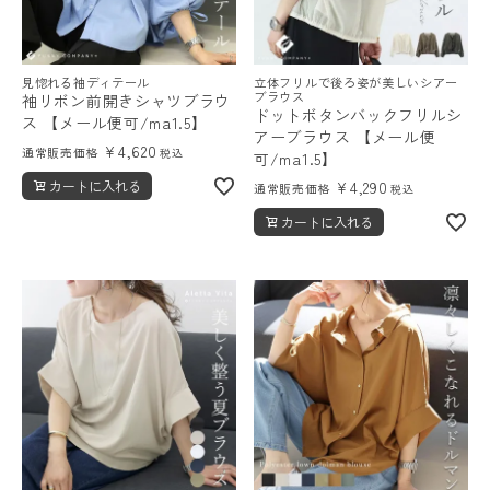
見惚れる袖ディテール
立体フリルで後ろ姿が美しいシアー
ブラウス
袖リボン前開きシャツブラウ
ドットボタンバックフリルシ
ス 【メール便可/ma1.5】
アーブラウス 【メール便
¥
4,620
通常販売価格
税込
可/ma1.5】
カートに入れる
¥
4,290
通常販売価格
税込
カートに入れる