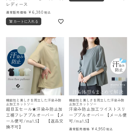
レディース
¥
6,380
通常販売価格
税込
カートに入れる
機能性と美しさを両立した汗染み防
機能性と美しさを両立した汗染み防
止加工カットソー
止加工カットソー
超目玉セール★汗染み防止加
汗染み防止加工ツイストスリ
工裾フレアプルオーバー 【メ
ーブプルオーバー 【メール便
ール便可/ma1.5】 【返品交
可/ma1.5】
換不可】
¥
4,950
通常販売価格
税込