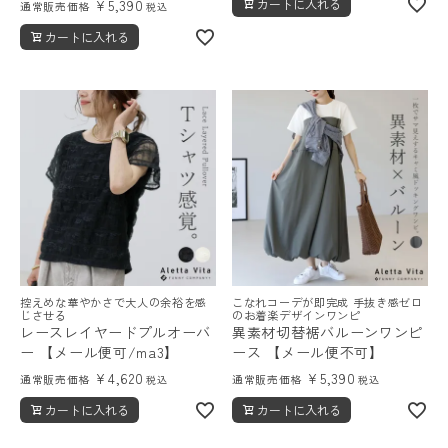
¥
5,390
カートに入れる
通常販売価格
税込
カートに入れる
控えめな華やかさで大人の余裕を感
こなれコーデが即完成 手抜き感ゼロ
じさせる
のお着楽デザインワンピ
レースレイヤードプルオーバ
異素材切替裾バルーンワンピ
ー 【メール便可/ma3】
ース 【メール便不可】
¥
4,620
¥
5,390
通常販売価格
通常販売価格
税込
税込
カートに入れる
カートに入れる