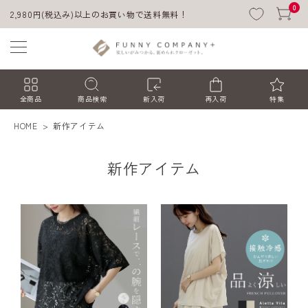
0
2,980円(税込み)以上のお買い物で送料無料！
全商品
商品検索
新入荷
再入荷
特集
HOME
新作アイテム
新作アイテム
ACCOUNT MENU
ようこそ ゲスト 様
ログイン
会員登録