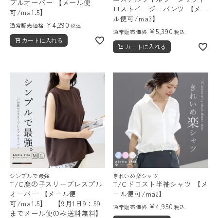
プルオーバー 【メール便
ロストイージーパンツ 【メー
可/ma1.5】
ル便可/ma3】
¥
4,290
通常販売価格
税込
¥
5,390
通常販売価格
税込
カートに入れる
カートに入れる
シンプルで最強
きれいめ楽シャツ
T/C鹿の子スリーブレスプル
T/Cドロスト半袖シャツ 【メ
オーバー 【メール便
ール便可/ma2】
可/ma1.5】 【9月1日9：59
¥
4,950
通常販売価格
税込
までメール便のみ送料無料】