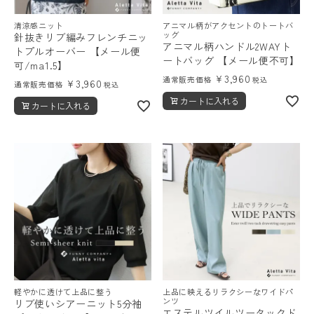
清涼感ニット
アニマル柄がアクセントのトートバ
ッグ
針抜きリブ編みフレンチニッ
アニマル柄ハンドル2WAYト
トプルオーバー 【メール便
ートバッグ 【メール便不可】
可/ma1.5】
¥
3,960
通常販売価格
税込
¥
3,960
通常販売価格
税込
カートに入れる
カートに入れる
軽やかに透けて上品に整う
上品に映えるリラクシーなワイドパ
ンツ
リブ使いシアーニット5分袖
エステルツイルツータックド