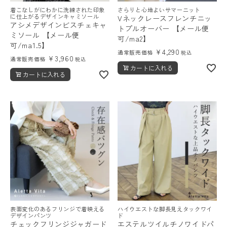
着こなしがにわかに洗練された印象
さらりと心地よいサマーニット
に仕上がるデザインキャミソール
Vネックレースフレンチニッ
アシメデザインビスチェキャ
トプルオーバー 【メール便
ミソール 【メール便
可/ma2】
可/ma1.5】
¥
4,290
通常販売価格
税込
¥
3,960
通常販売価格
税込
カートに入れる
カートに入れる
表面変化のあるフリンジで着映える
ハイウエストな脚長見えタックワイ
デザインパンツ
ド
チェックフリンジジャガード
エステルツイルチノワイドパ