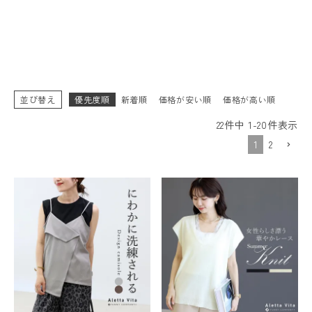
並び替え
優先度順
新着順
価格が安い順
価格が高い順
22
件中
1
-
20
件表示
1
2