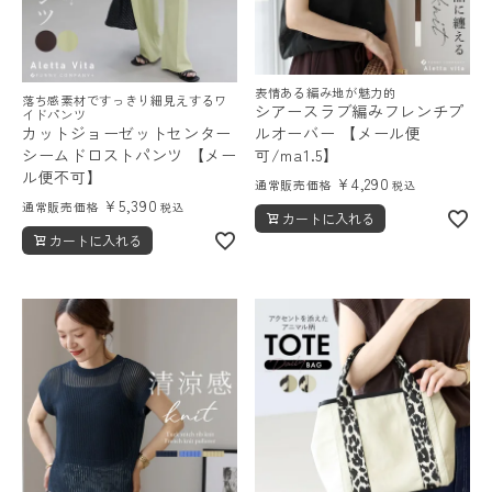
表情ある編み地が魅力的
落ち感素材ですっきり細見えするワ
シアースラブ編みフレンチプ
イドパンツ
カットジョーゼットセンター
ルオーバー 【メール便
シームドロストパンツ 【メー
可/ma1.5】
ル便不可】
¥
4,290
通常販売価格
税込
¥
5,390
通常販売価格
税込
カートに入れる
カートに入れる