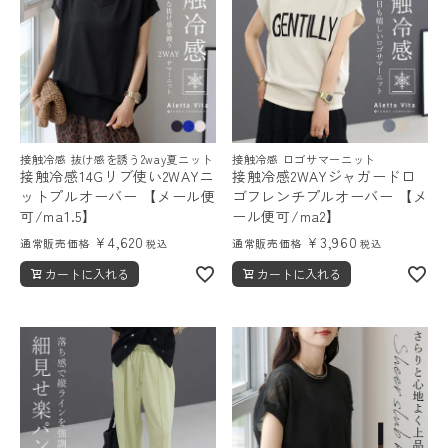
接触冷感 抜け感を誘う2way夏ニット
接触冷感 ロゴサマーニット
接触冷感14Gリブ使い2WAYニ
接触冷感2WAYジャガードロ
ットプルオーバー 【メール便
ゴフレンチプルオーバー 【メ
可/ma1.5】
ール便可/ma2】
¥
4,620
¥
3,960
通常販売価格
通常販売価格
税込
税込
カートに入れる
カートに入れる