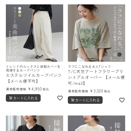
トレンドのルックスと体型カバーを
ラフにこなれる大人Tシャツ
両得するカーブパンツ
T/C天竺アートフラワープリ
エステルツイルカーブパンツ
ントプルオーバー 【メール便
【メール便不可】
可/ma3】
¥
4,950
通常販売価格
税込
¥
3,520
通常販売価格
税込
カートに入れる
カートに入れる