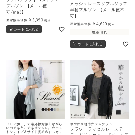
メッシュレースダブルジップ
ブルゾン 【メール便
半袖ブルゾン 【メール便不
可/ma3】
可】
¥
5,390
通常販売価格
税込
¥
4,620
通常販売価格
税込
カートに入れる
在庫切れ
カートに入れる
「ＵＶ加工」で紫外線対策しながら
華やか＆軽やかジャケット
いつでもどこでもオシャレ。ウエス
フラワーラッセルレーステー
トシェイプ＆サイド長めのすっきり
ラードジャケット 【メール便