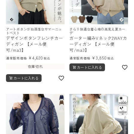
アートボタンがお洒落なサマーニッ
さらり快適な着心地の高見え夏カー
トベスト
デ
デザインボタンフレンチカー
ガーター編みVネック2WAYカ
ディガン 【メール便
ーディガン 【メール便
可/ma3】
可/ma3】
¥
4,620
¥
3,850
通常販売価格
通常販売価格
税込
税込
在庫切れ
カートに入れる
カートに入れる