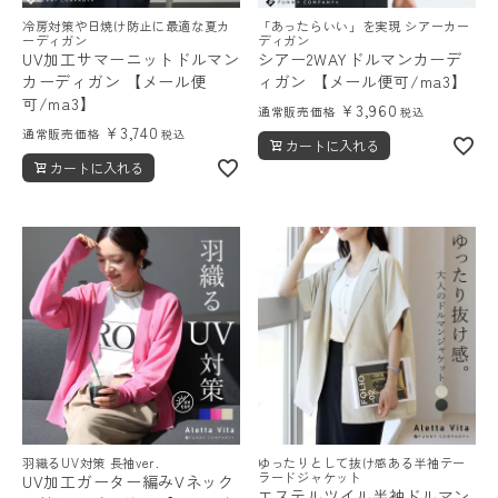
冷房対策や日焼け防止に最適な夏カ
「あったらいい」を実現 シアーカー
ーディガン
ディガン
UV加工サマーニットドルマン
シアー2WAYドルマンカーデ
カーディガン 【メール便
ィガン 【メール便可/ma3】
可/ma3】
¥
3,960
通常販売価格
税込
¥
3,740
通常販売価格
税込
カートに入れる
カートに入れる
羽織るUV対策 長袖ver.
ゆったりとして抜け感ある半袖テー
ラードジャケット
UV加工ガーター編みVネック
エステルツイル半袖ドルマン