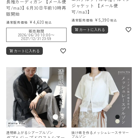
長袖カーディガン 【メール便
ジャケット 【メール便
可/ma3】6月30日午前10時再
可/ma3】
販開始
¥
5,390
通常販売価格
税込
¥
4,620
通常販売価格
税込
カートに入れる
販売期間
2026/06/30 10:00
〜
2027/12/31 23:59
カートに入れる
透明感上がるシアーブルゾン
抜け感を作るメッシュレースサマー
ブルゾン
ダブルジップドロストシアー