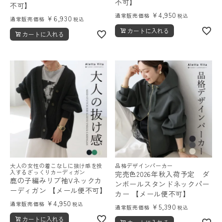
不可】
不可】
¥
4,950
通常販売価格
税込
¥
6,930
通常販売価格
税込
カートに入れる
カートに入れる
大人の女性の着こなしに抜け感を投
品格デザインパーカー
入するざっくりカーディガン
完売色2026年秋入荷予定 ダ
鹿の子編みリブ袖Vネックカ
ンボールスタンドネックパー
ーディガン 【メール便不可】
カー 【メール便不可】
¥
4,950
通常販売価格
税込
¥
5,390
通常販売価格
税込
カートに入れる