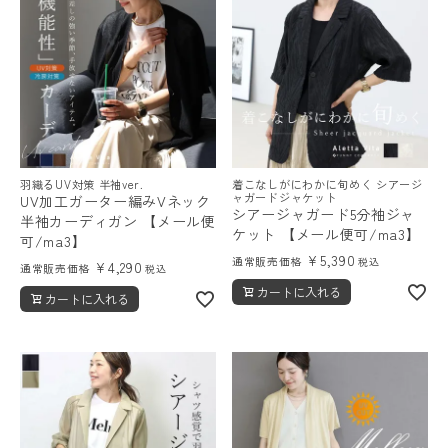
レディーストップス
羽織るUV対策 半袖ver.
着こなしがにわかに旬めく シアージ
レディースボトムス
ャガードジャケット
UV加工ガーター編みVネック
シアージャガード5分袖ジャ
半袖カーディガン 【メール便
ケット 【メール便可/ma3】
可/ma3】
ファッション雑貨
¥
5,390
通常販売価格
税込
¥
4,290
通常販売価格
税込
カートに入れる
カートに入れる
会員ステージ特典プログラムについて
ご利用ガイド