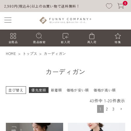
0
2,980円(税込み)以上のお買い物で送料無料！
全商品
商品検索
新入荷
再入荷
特集
HOME
トップス
カーディガン
カーディガン
並び替え
優先度順
新着順
価格が安い順
価格が高い順
43
件中
1
-
20
件表示
ACCOUNT MENU
1
2
3
ようこそ ゲスト 様
ログイン
会員登録