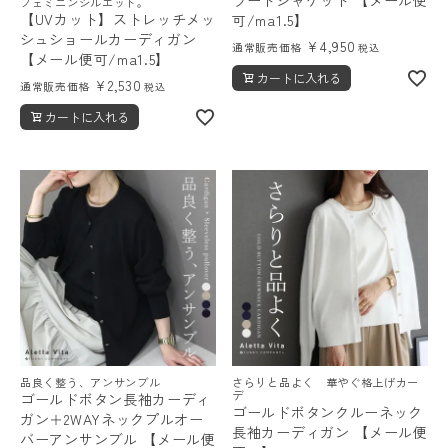
フェミニンシルエット。
【UVカット】ストレッチメッ
可/ma1.5】
シュショールカーディガン
¥
4,950
通常販売価格
税込
【メール便可/ma1.5】
カートに入れる
¥
2,530
通常販売価格
税込
カートに入れる
品良く整う、アンサンブル
さらりと品よく 華やぐ格上げカー
デ
ゴールドボタン長袖カーディ
ゴールドボタンクルーネック
ガン＋2WAYネックプルオー
長袖カーディガン 【メール便
バーアンサンブル 【メール便