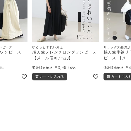
ンピース
ゆるっときれい見え
リラックス感満点
ワンピース
綿天竺フレンチロングワンピース
綿天竺半袖リ
【メール便可/ma3】
ピース 【メ
¥
3,960
¥
通常販売価格
通常販売価格
税込
税込
カートに入れる
カートに入
順