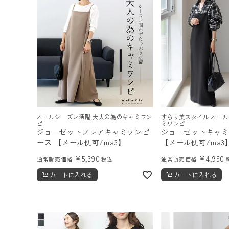
ログイン
会員登録
レディーストップス
オールシーズン活躍 大人の為のキャミワン
すらり美スタイル オー
レディースボトムス
ピ
ミワンピ
ジョーゼットフレアキャミワンピ
ジョーゼットキャミ
ファッション雑貨
ース 【メール便可/ma3】
【メール便可/ma
¥
5,390
¥
4,950
通常販売価格
通常販売価格
税込
カートに入れる
カートに入れる
会員ステージ特典プログラムについて
ご利用ガイド