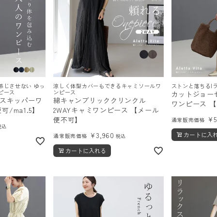
感じさせない ゆっ
涼しく体型カバーもできるキャミソールワ
ストンと落ちるI
ピース
ンピース
カットジョー
スキッパーワ
綿キャンブリッククリンクル
ワンピース 
/ma1.5】
2WAYキャミワンピース 【メール
¥
便不可】
通常販売価格
税込
¥
3,960
カートに入
通常販売価格
税込
カートに入れる