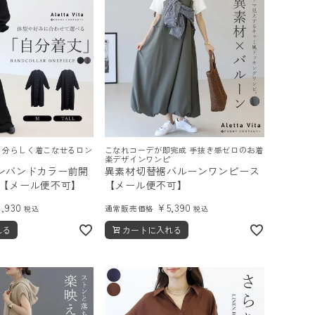
自分らしく着こなせるロン
こなれコーデが即完成 手抜き感ゼロのお着
楽デザインワンピ
ンバンドカラー前開
異素材切替裾バルーンワンピース
 【メール便不可】
【メール便不可】
6,930
¥
5,390
通常販売価格
税込
税込
れる
カートに入れる