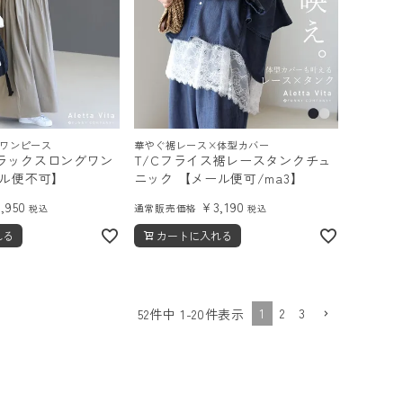
ワンピース
華やぐ裾レース×体型カバー
ラックスロングワン
T/Cフライス裾レースタンクチュ
ール便不可】
ニック 【メール便可/ma3】
4,950
¥
3,190
通常販売価格
税込
税込
れる
カートに入れる
1
2
3
52
件中
1
-
20
件表示