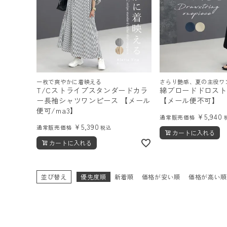
一枚で爽やかに着映える
さらり艶感、夏の主役ワ
T/Cストライプスタンダードカラ
綿ブロードドロスト
ー長袖シャツワンピース 【メール
【メール便不可】
便可/ma3】
¥
5,940
通常販売価格
¥
5,390
通常販売価格
税込
カートに入れる
カートに入れる
並び替え
優先度順
新着順
価格が安い順
価格が高い