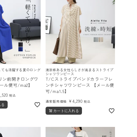
しても活躍する夏のロング
清涼感ある女性らしさが高まるストライプ
シャツワンピース
リン前開きロングワ
T/Cストライプバンドカラーフレ
ール便可/ma2】
ンチシャツワンピース 【メール便
可/ma1.5】
3,520
税込
¥
4,290
通常販売価格
税込
れる
カートに入れる