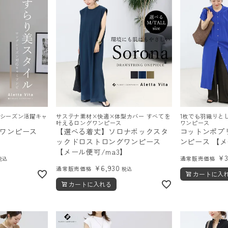
ルシーズン活躍キャ
サステナ素材×快適×体型カバー すべてを
1枚でも羽織りと
叶えるロングワンピース
ワンピース
ワンピース
【選べる着丈】ソロナボックスタ
コットンポプ
3】
ックドロストロングワンピース
ンピース 【メ
【メール便可/ma3】
¥
通常販売価格
税込
¥
6,930
通常販売価格
税込
カートに入
カートに入れる