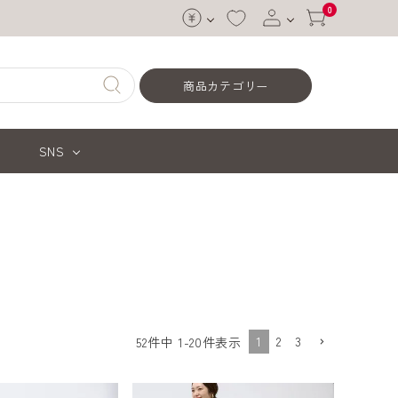
0
ログイン
商品カテゴリー
会員登録
SNS
1
2
3
52
件中
1
-
20
件表示