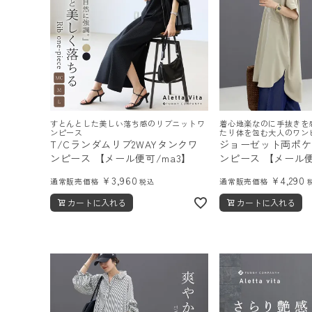
すとんとした美しい落ち感のリブニットワ
着心地楽なのに手抜きを
ンピース
たり体を包む大人のワン
T/Cランダムリブ2WAYタンクワ
ジョーゼット両ポケ
ンピース 【メール便可/ma3】
ンピース 【メール便可
¥
3,960
¥
4,290
通常販売価格
通常販売価格
税込
カートに入れる
カートに入れる