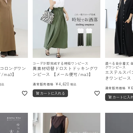
コーデが即完成する時短ワンピース
選べる自分着丈 
グワンピース
コロングワン
異素材切替ドロストドッキングワ
エステルスパ
/ma3】
ンピース 【メール便可/ma3】
きワンピース
¥
4,620
通常販売価格
税込
税込
¥
通常販売価格
カートに入れる
カートに入