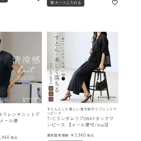
カートに入れる
すとんとした美しい落ち感のリブニットワ
ンピース
みフレンチニットプ
T/Cランダムリブ2WAYタンクワ
【メール便
ンピース 【メール便可/ma3】
¥
3,960
通常販売価格
税込
3,960
税込