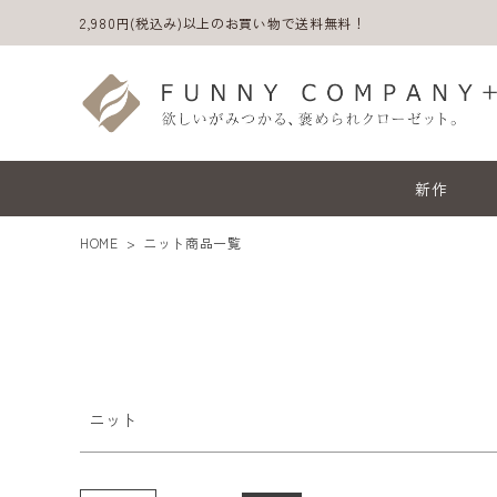
価格
2,980円(税込み)以上のお買い物で送料無料！
〜
商品タグ
セール
限定
再入荷
翌日発送
サイズ
新作
指定なし
S
M
L
LL
HOME
ニット商品一覧
カラー
ホワイト
ブラック
グレー
グリーン
ブルー
イエロー
ニット
ACCOUNT MENU
ようこそ ゲスト 様