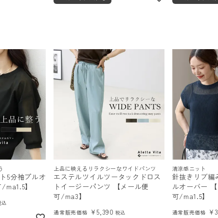
う
上品に映えるリラクシーなワイドパンツ
清涼感ニット
ト5分袖プルオ
エステルツイルツータックドロス
針抜きリブ編
ma1.5】
トイージーパンツ 【メール便
ルオーバー 
可/ma3】
可/ma1.5】
税込
¥
5,390
¥
通常販売価格
通常販売価格
税込