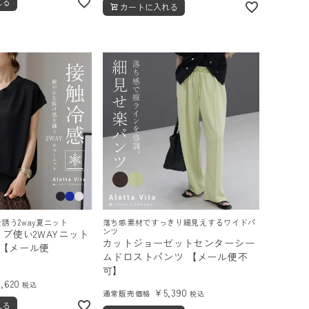
れる
カートに入れる
誘う2way夏ニット
落ち感素材ですっきり細見えするワイドパ
ンツ
リブ使い2WAYニット
カットジョーゼットセンターシー
 【メール便
ムドロストパンツ 【メール便不
可】
4,620
税込
¥
5,390
通常販売価格
税込
れる