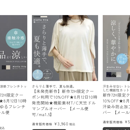
順
 涼感フレンチトッ
さらりと薄手で、夏も快適。
汗をみせない ト
した機能性カット
【未発売新作】新作72H限定クー
72H限定クー
新作72H限定
ポン利用で10%OFF★8月12日10時
★8月12日10時
10%OFF★8
発売開始★機能素材T/C天竺ドル
ゆるフレンチ
汗染み防止加
マンプルオーバー 【メール便
ール便
バー 【メール
可/ma1.5】
¥
通常販売価格
¥
3,960
通常販売価格
税込
税込