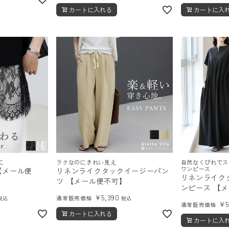
カートに入れる
カートに入
に
ラクなのにきれい見え
自然なくびれでスタ
ワンピース
【メール便
リネンライクタックイージーパン
リネンライクタ
ツ 【メール便不可】
ンピース 【メ
¥
5,390
通常販売価格
税込
税込
¥
通常販売価格
カートに入れる
カートに入