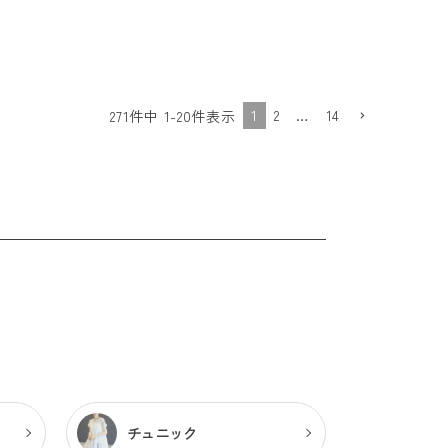
1
2
…
14
271
件中
1
-
20
件表示
チュニック