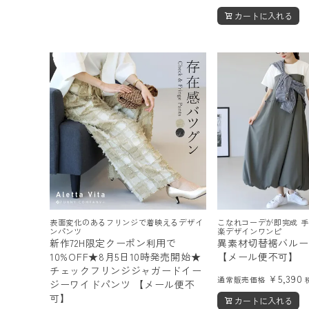
カートに入れる
表面変化のあるフリンジで着映えるデザイ
こなれコーデが即完成 
ンパンツ
楽デザインワンピ
新作72H限定クーポン利用で
異素材切替裾バルー
10%OFF★8月5日10時発売開始★
【メール便不可】
チェックフリンジジャガードイー
¥
5,390
通常販売価格
ジーワイドパンツ 【メール便不
可】
カートに入れる