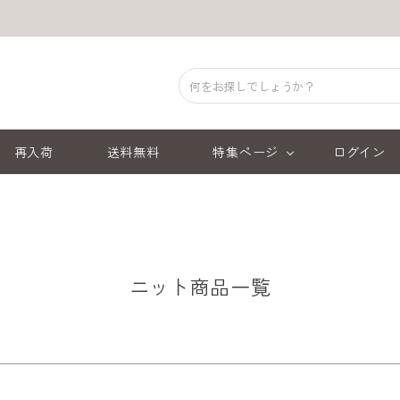
商品番号/JANコード
予約商品
予約商品のみを表示
並び順
再入荷
送料無料
特集ページ
ログイン
新着順
登録順
レビュー順
キーワ
ブラウン
ベージュ
オレンジ
レッド
ニット商品一覧
検索