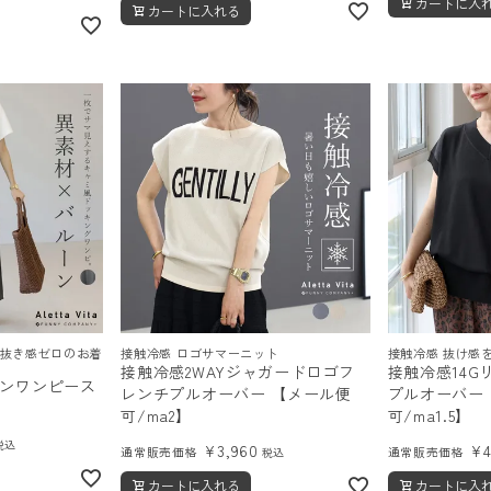
カートに入
カートに入れる
手抜き感ゼロのお着
接触冷感 ロゴサマーニット
接触冷感 抜け感を
接触冷感2WAYジャガードロゴフ
接触冷感14G
ンワンピース
レンチプルオーバー 【メール便
プルオーバー
可/ma2】
可/ma1.5】
税込
¥
3,960
¥
通常販売価格
通常販売価格
税込
カートに入れる
カートに入