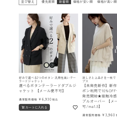
並び替え
優先度順
新着順
価格が安い順
価格が高い
ログイン
会員登録
レディーストップス
レディースボトムス
ファッション雑貨
好みで選べる2つのボタン 汎用性高いテー
涼しさと上品さを一枚で
ラードジャケット
プス
選べるボタンテーラードダブルジ
【未発売新作】新作
ャケット 【メール便不可】
ポン利用で10%OFF
会員ステージ特典プログラムについて
発売開始★接触冷感
¥
6,930
通常販売価格
税込
プルオーバー 【メ
ご利用ガイド
可/ma1.5】
カートに入れる
¥
3,960
通常販売価格