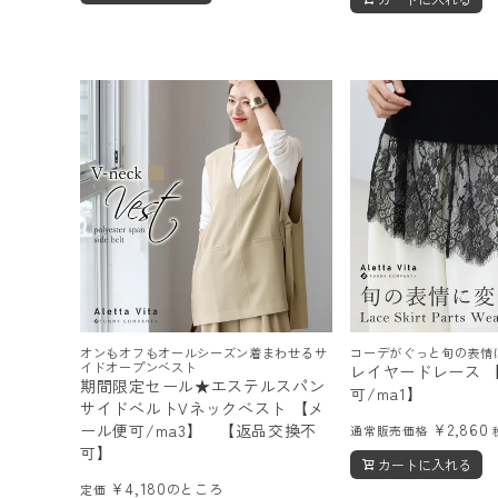
オンもオフもオールシーズン着まわせるサ
コーデがぐっと旬の表情
イドオープンベスト
レイヤードレース 
期間限定セール★エステルスパン
可/ma1】
サイドベルトVネックベスト 【メ
¥
2,860
ール便可/ma3】 【返品交換不
通常販売価格
可】
カートに入れる
¥
4,180
のところ
定価