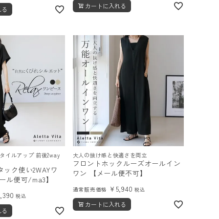
カートに入れる
れる
イルアップ 前後2way
大人の抜け感と快適さを両立
フロントホックルーズオールイン
ック使い2WAYワ
ワン 【メール便不可】
ール便可/ma3】
¥
5,940
通常販売価格
税込
5,390
税込
カートに入れる
れる