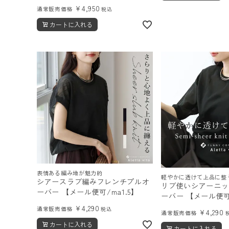
¥
4,950
通常販売価格
税込
カートに入れる
表情ある編み地が魅力的
軽やかに透けて上品に整
シアースラブ編みフレンチプルオ
リブ使いシアーニッ
ーバー 【メール便可/ma1.5】
ーバー 【メール便可/
¥
4,290
通常販売価格
税込
¥
4,290
通常販売価格
カートに入れる
カートに入れる