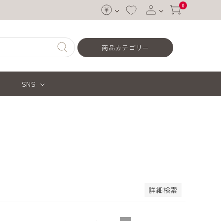
0
ログイン
商品カテゴリー
会員登録
SNS
価格が安い順
価格が高い順
優先度順
ードヒット順
詳細検索