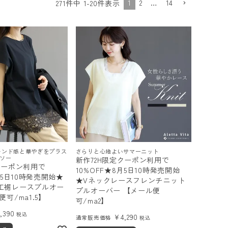
1
2
…
14
271
件中
1
-
20
件表示
レンド感と華やぎをプラス
さらりと心地よいサマーニット
ソー
新作72H限定クーポン利用で
クーポン利用で
10%OFF★8月5日10時発売開始
月5日10時発売開始★
★Vネックレースフレンチニット
工裾レースプルオー
プルオーバー 【メール便
便可/ma1.5】
可/ma2】
5,390
税込
¥
4,290
通常販売価格
税込