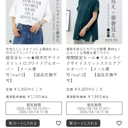
女性らしいスタイルにも馴染む大人
撮影を終えたモデルが絶賛 素材もシ
のロゴプリントTシャツ
ルエットも秀逸な夏ブラウス
超目玉セール★綿天竺サイド
期間限定セール★リネンライ
スリットロゴワイドプルオー
クサイドスリットスクエアプ
バー 【メール便
ルオーバー 【メール便
可/ma1.5】 【返品交換不
可/ma1.5】 【返品交換不
可】
可】
¥
3,850
¥
4,620
のところ
のところ
定価
定価
¥
1,100
¥
1,980
通常販売価格
通常販売価格
税込
税込
販売期間
販売期間
2026/08/04 12:00
〜
2026/08/04 12:00
〜
2026/08/18 11:59
2026/08/18 11:59
カートに入れる
カートに入れる