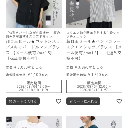
「体型カバーしながら着痩せ」 夏の
スクエア袖が洒落見えする主役シャ
悩みを解消するスラブドルマン
ツチュニック
超目玉セール★コットンスラ
超目玉セール★バンドカラー
ブスキッパードルマンブラウ
スクエアシャツブラウス 【メ
ス 【メール便可/ma1.5】
ール便可/ma1.5】 【返品交
【返品交換不可】
換不可】
¥
3,850
¥
3,960
のところ
のところ
定価
定価
¥
1,100
¥
1,320
通常販売価格
通常販売価格
税込
税込
販売期間
販売期間
2026/08/04 12:00
〜
2026/08/04 12:00
〜
2026/08/18 11:59
2026/08/18 11:59
カートに入れる
カートに入れる