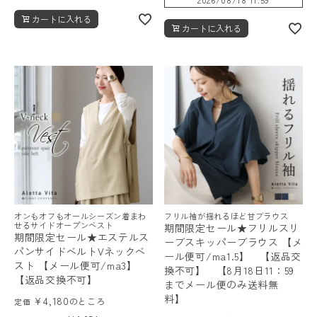
カートに入れる
カートに入れる
オンもオフもオールシーズン着まわ
フリル袖が揺れるほど甘ブラウス
せるサイドオープンベスト
期間限定セール★フリルスリ
期間限定セール★エステルス
ーブスキッパーブラウス 【メ
パンサイドベルトVネックベ
ール便可/ma1.5】 【返品交
スト 【メール便可/ma3】
換不可】 【8月18日11：59
【返品交換不可】
までメール便のみ送料無
料】
¥
4,180
のところ
定価