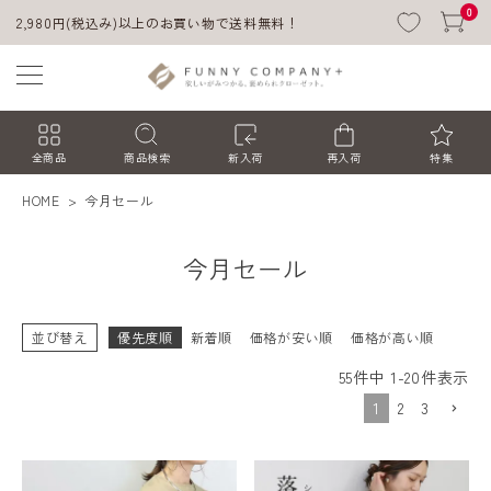
0
2,980円(税込み)以上のお買い物で送料無料！
全商品
商品検索
新入荷
再入荷
特集
HOME
今月セール
今月セール
並び替え
優先度順
新着順
価格が安い順
価格が高い順
55
件中
1
-
20
件表示
ACCOUNT MENU
1
2
3
ようこそ ゲスト 様
ログイン
会員登録