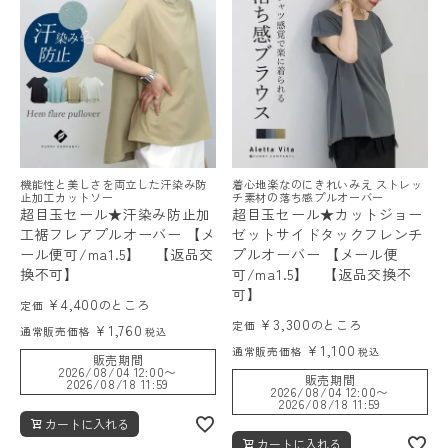
レディーストップス
機能性と美しさを両立した汗染み防
着心地楽なのにきれいみえ ストレッ
レディースボトムス
止加工カットソー
チ素材の落ち感プルオーバー
超目玉セール★汗染み防止加
超目玉セール★カットジョー
工裾フレアプルオーバー 【メ
ゼットサイドタックフレンチ
ファッション雑貨
ール便可/ma1.5】 【返品交
プルオーバー 【メール便
換不可】
可/ma1.5】 【返品交換不
可】
¥
4,400
のところ
定価
会員ステージ特典プログラムについて
¥
3,300
のところ
定価
¥
1,760
通常販売価格
税込
¥
1,100
通常販売価格
税込
販売期間
ご利用ガイド
2026/08/04 12:00
〜
販売期間
2026/08/18 11:59
2026/08/04 12:00
〜
2026/08/18 11:59
カートに入れる
カートに入れる