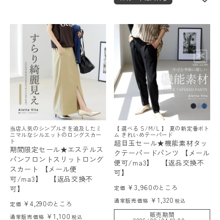
当店人気のシンプルさを追及したミ
【 選べる S/M/L 】 夏の新定番ボト
ニマルなシルエットのロングスカー
ム きれいめテーパード
ト
超目玉セール★機能素材タッ
期間限定セール★エステルス
クテーパードパンツ 【メール
パンフロントスリットロング
便可/ma3】 【返品交換不
スカート 【メール便
可】
可/ma3】 【返品交換不
¥
3,960
のところ
可】
定価
¥
1,320
通常販売価格
税込
¥
4,290
のところ
定価
販売期間
¥
1,100
通常販売価格
税込