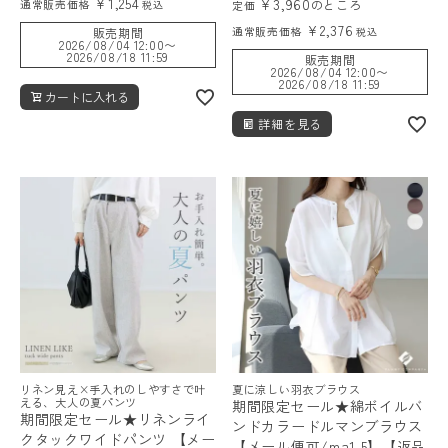
¥
1,254
¥
3,960
通常販売価格
のところ
税込
定価
¥
2,376
通常販売価格
販売期間
税込
2026/08/04 12:00
〜
2026/08/18 11:59
販売期間
2026/08/04 12:00
〜
2026/08/18 11:59
カートに入れる
詳細を見る
リネン見え×手入れのしやすさで叶
夏に涼しい羽衣ブラウス
える、大人の夏パンツ
期間限定セール★綿ボイルバ
期間限定セール★リネンライ
ンドカラードルマンブラウス
クタックワイドパンツ 【メー
【メール便可/ma1.5】【返品