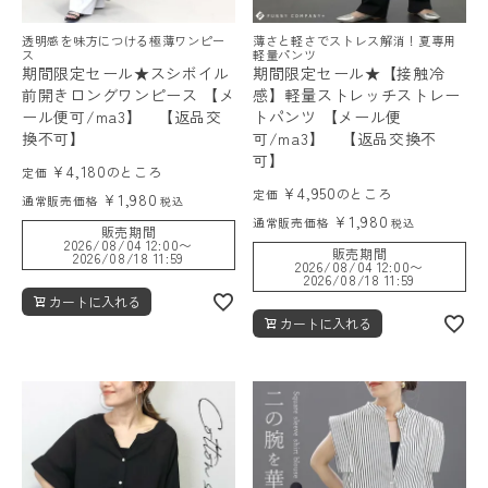
透明感を味方につける極薄ワンピー
薄さと軽さでストレス解消！夏専用
ス
軽量パンツ
期間限定セール★スシボイル
期間限定セール★【接触冷
前開きロングワンピース 【メ
感】軽量ストレッチストレー
ール便可/ma3】 【返品交
トパンツ 【メール便
換不可】
可/ma3】 【返品交換不
可】
¥
4,180
のところ
定価
¥
4,950
のところ
定価
¥
1,980
通常販売価格
税込
¥
1,980
通常販売価格
税込
販売期間
2026/08/04 12:00
〜
販売期間
2026/08/18 11:59
2026/08/04 12:00
〜
2026/08/18 11:59
カートに入れる
カートに入れる