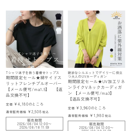
Tシャツ迷子を救う着痩せトップス
絶妙なシルエットでデイリーに役立
つ大人のUVカーディガン
期間限定セール★綿サイドス
期間限定セール★UV加工リネ
リットフレンチプルオーバー
ンライクVネックカーディガ
【メール便可/ma1.5】 【返
ン 【メール便可/ma3】
品交換不可】
【返品交換不可】
¥
4,180
のところ
定価
¥
3,960
のところ
定価
¥
2,508
通常販売価格
税込
¥
1,980
通常販売価格
税込
販売期間
2026/08/04 12:00
〜
販売期間
2026/08/18 11:59
2026/08/04 12:00
〜
2026/08/18 11:59