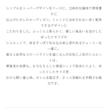
シンプルなトッパーデザインをベースに、立体的な編地で表情豊
かに
仕上げたボレロカーディガン。トレンドに左右されない長く愛用
できるデザインに
こだわりました。ふっくらと柔らかく、優しい風合いを活かした
ゆったりサイズの
シルエットで、体をすっぽり包み込み安心感のあるウォーミーな
一着に。
着ると自然なコクーンラインを描く大人の女性に人気のシルエッ
トは、
華奢見せ効果も。もちもちとした綿混ニットで肌あたりよく、ゆ
ったりしたサイズ感
ながら軽い着心地。ボトムを選ばず、さっと羽織れる手軽さも魅
力です。