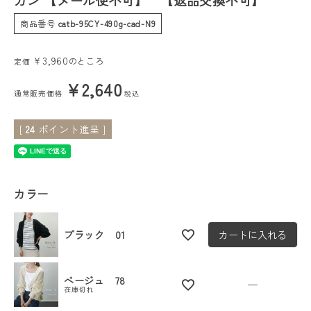
ガン 【メール便不可】 【返品交換不可】
商品番号
catb-95CY-490g-cad-N9
会員ステージ特典プログラムについて
¥
3,960
ご利用ガイド
のところ
定価
¥
2,640
通常販売価格
税込
[
24
ポイント進呈 ]
カラー
ブラック 01
カートに入れる
ベージュ 78
—
在庫切れ