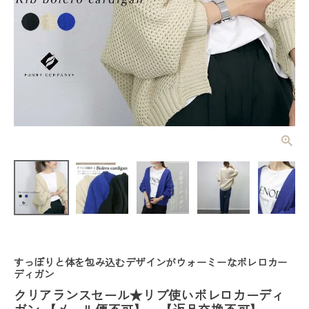
クリアランス
セール★リブ
使いボレロカ
¥
2,640
(税込)
ーディガン
【メール便不
可】 【返品
交換不可】
レディーストップス
レディースボトムス
すっぽりと体を包み込むデザインがウォーミーなボレロカー
ディガン
ファッション雑貨
クリアランスセール★リブ使いボレロカーディ