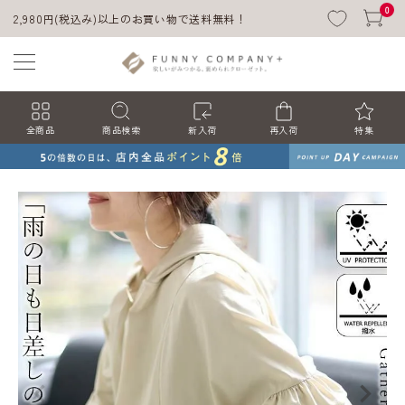
0
2,980円(税込み)以上のお買い物で送料無料！
全商品
商品検索
新入荷
再入荷
特集
ACCOUNT MENU
ようこそ ゲスト 様
ログイン
会員登録