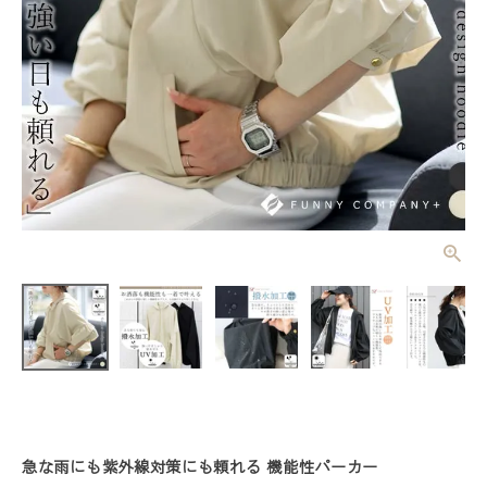
【撥水・UV
加工】ギャザ
ーデザインパ
¥
6,380
(税込)
ーカー 【メ
ール便可/ma
3】
レディーストップス
レディースボトムス
ファッション雑貨
急な雨にも紫外線対策にも頼れる 機能性パーカー