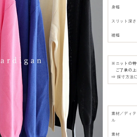
身幅
スリット深さ
裾幅
※ニットの特
ご了承の上
⇒ 採寸方法
素材／ディテ
ル
素材