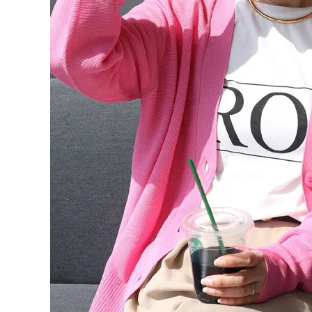
ログイン
会員登録
UV加
工ガー
¥
4,62
ター編
0
みVネ
ック長
(税込)
袖カー
ディガ
ン
【メー
ル便
レディーストップス
可/ma
レディースボトムス
3】6月
30日午