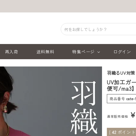
再入荷
送料無料
特集ページ
ログイン
羽織るUV対策 
UV加工ガ
便可/ma3
商品番号
cate
通常販売価格
[
42
ポイント