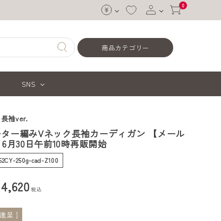
0
ログイン
商品カテゴリー
会員登録
SNS
長袖ver.
ーター編みVネック長袖カーディガン 【メール
】6月30日午前10時再販開始
-52CY-250g-cad-Z100
¥
4,620
税込
進呈 ]