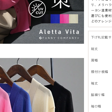
り、メリハリ
ーヨン混素材
運びにも便利
どのアレンジ
下げ札記載サ
総丈
肩幅
襟付け根幅
袖丈
脇繰り幅
袖口幅