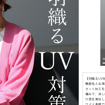
【羽織るUV
機能性とお洒
カット加工を
編みで、涼し
け感を演出し
ワイド身幅で