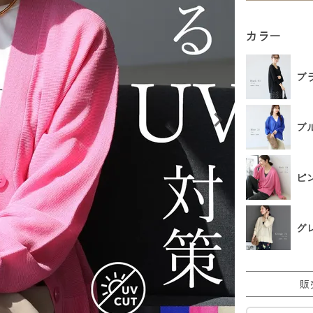
カラー
ブ
ブル
ピ
グ
販