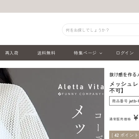
再入荷
送料無料
特集ページ
ログイン
抜け感を作る
メッシュレ
不可】
商品番号
jatb
通常販売価格
[
42
ポイント