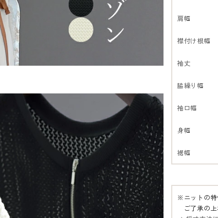
肩幅
襟付け根幅
袖丈
脇繰り幅
袖口幅
身幅
裾幅
※ニットの特
ご了承の上