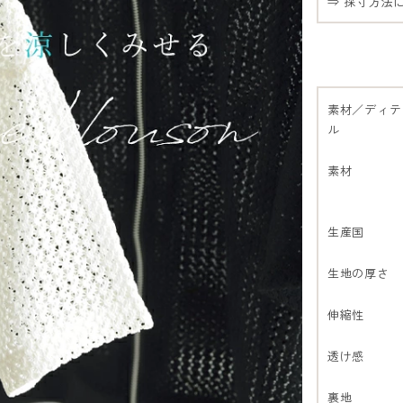
⇒ 採寸方法
素材／ディテ
ル
素材
生産国
生地の厚さ
伸縮性
透け感
裏地