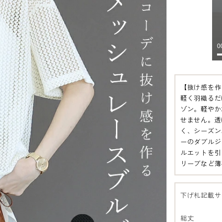
【抜け感を作
軽く羽織るだ
ゾン。軽やか
せません。透
く、シーズン
ーのダブルジ
ルエットを引
リーブなど薄
下げ札記載サ
総丈