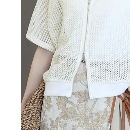
ログイン
会員登録
メッシ
ュレー
¥
4,62
スダブ
0
ルジッ
プ半袖
(税込)
ブルゾ
ン
【メー
ル便不
可】
レディーストップス
レディースボトムス