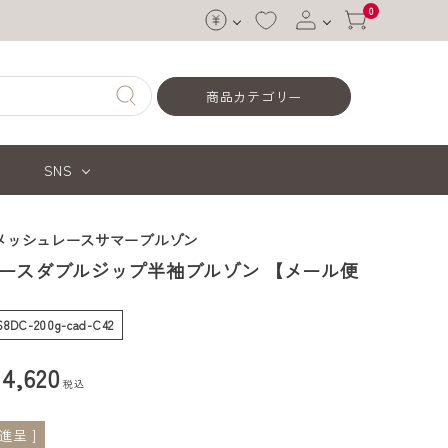
0
ログイン
商品カテゴリー
会員登録
SNS
メッシュレースサマーブルゾン
ースダブルジップ半袖ブルゾン 【メール便
-68DC-200g-cad-C42
¥
4,620
税込
進呈 ]