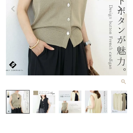
デザインボタ
ンフレンチカ
ーディガン
¥
4,620
(税込)
【メール便
可/ma3】
レディーストップス
レディースボトムス
ファッション雑貨