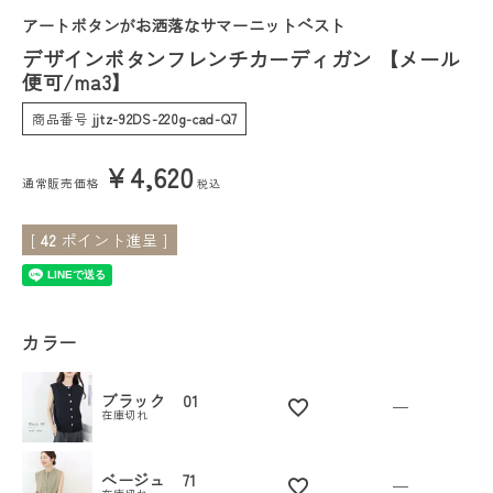
アートボタンがお洒落なサマーニットベスト
会員ステージ特典プログラムについて
デザインボタンフレンチカーディガン 【メール
便可/ma3】
ご利用ガイド
商品番号
jjtz-92DS-220g-cad-Q7
¥
4,620
通常販売価格
税込
[
42
ポイント進呈 ]
カラー
ブラック 01
—
在庫切れ
ベージュ 71
—