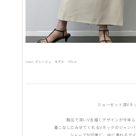
color: グレージュ モデル：157cm
ジョーゼット深Vネ
胸元で深いVを描くデザインが今年
着こなしにみせてくれるVネックのジャン
シャープな印象に。中に重ねるア