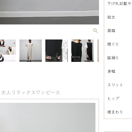
下げ札記載サ
総丈
肩幅
襟ぐり
脇繰り
身幅
スリット
 大人リラックスワンピース
ヒップ
裾まわり