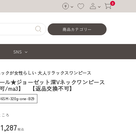
0
ログイン
商品カテゴリー
会員登録
SNS
ネックが女性らしい 大人リラックスワンピース
ール★ジョーゼット深Vネックワンピース
可/ma3】 【返品交換不可】
-36SM-320g-one-B29
ところ
¥
1,287
税込