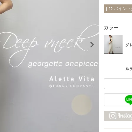
[
12
ポイント進
カラー
グ
販