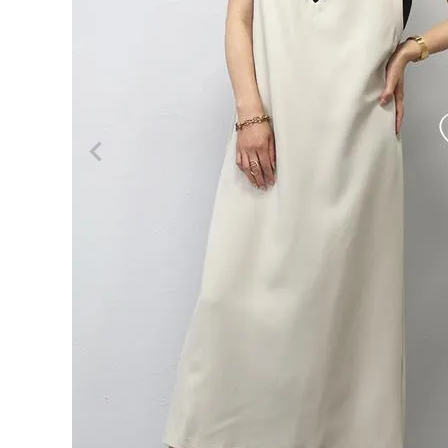
ログイン
会員登録
期間限
定セー
¥
1,28
ル★ジ
7
ョーゼ
ット深
(税込)
Vネッ
クワン
ピース
【メー
ル便
レディーストップス
可/ma
レディースボトムス
3】
【返品