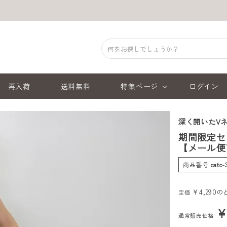
再入荷
送料無料
特集ページ
ログイン
深く開いたV
期間限定セ
【メール便
商品番号
catc
¥
4,290
の
定価
通常販売価格