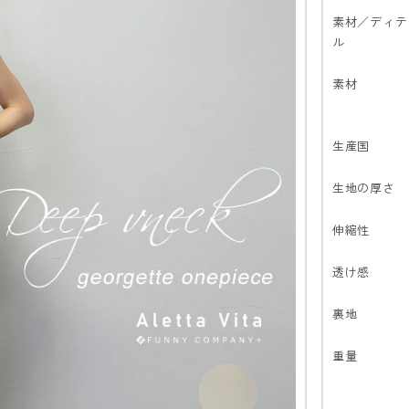
素材／ディテ
ル
素材
生産国
生地の厚さ
伸縮性
透け感
裏地
重量