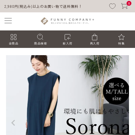
0
2,980円(税込み)以上のお買い物で送料無料！
全商品
商品検索
新入荷
再入荷
特集
ACCOUNT MENU
ようこそ ゲスト 様
ログイン
会員登録