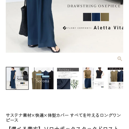
【選べる着
丈】ソロナボ
ックスタック
¥
6,930
(税込)
ドロストロン
グワンピース
【メール便
可/ma3】
レディーストップス
レディースボトムス
サステナ素材×快適×体型カバー すべてを叶えるロングワン
ファッション雑貨
ピース
【選べる着丈】ソロナボックスタックドロスト