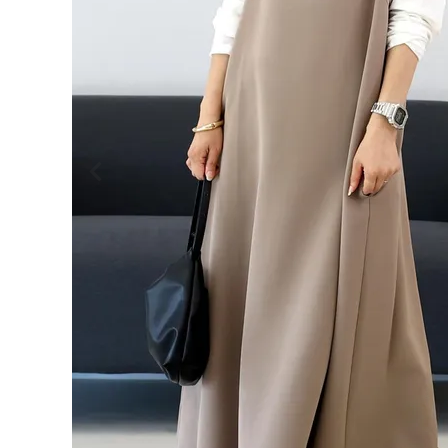
ログイン
会員登録
ジョー
ゼット
¥
5,39
フレア
0
キャミ
ワンピ
(税込)
ース
【メー
ル便
可/ma
3】
レディーストップス
レディースボトムス