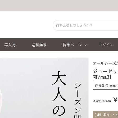
再入荷
送料無料
特集ページ
ログイン
オールシーズ
ジョーゼッ
可/ma3
商品番号
cate
通常販売価格
[
49
ポイント