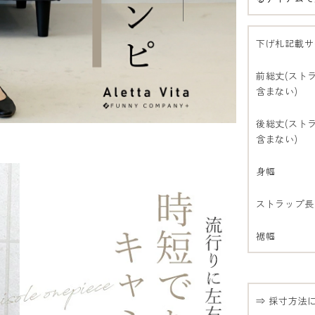
下げ札記載サ
前総丈(スト
含まない)
後総丈(スト
含まない)
身幅
ストラップ長
裾幅
⇒ 採寸方法