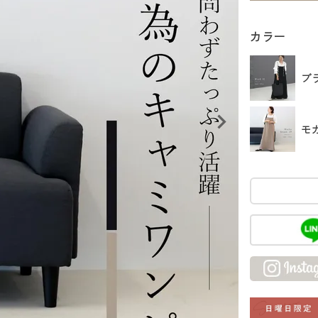
カラー
ブ
モ