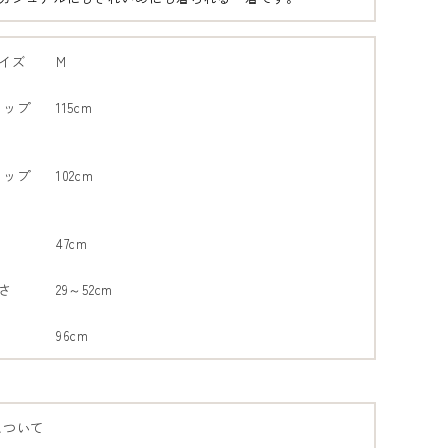
イズ
M
ラップ
115cm
ラップ
102cm
47cm
さ
29～52cm
96cm
について