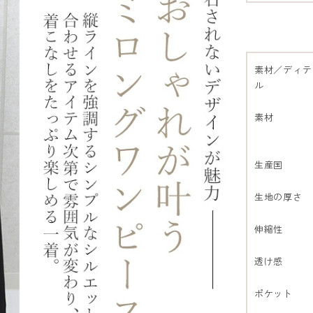
素材／ディテ
ル
素材
生産国
生地の厚さ
伸縮性
透け感
ポケット