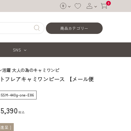
0
ログイン
商品カテゴリー
会員登録
SNS
ン活躍 大人の為のキャミワンピ
トフレアキャミワンピース 【メール便
】
-15SM-440g-one-E86
¥
5,390
税込
進呈 ]