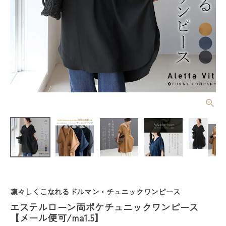
エステルロー
ン両ポケチュ
ニックワンピ
¥
4,950
(税込)
ース 【メー
ル便可/ma1.
5】
レディーストップス
レディースボトムス
凛々しくこなれるドルマン・チュニックワンピース
エステルローン両ポケチュニックワンピース
ファッション雑貨
【メール便可/ma1.5】