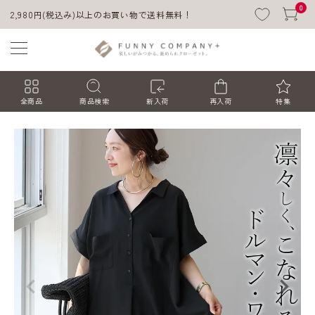
0
2,980円(税込み)以上のお買い物で送料無料！
全商品
商品検索
新入荷
再入荷
特集
ACCOUNT MENU
ようこそ ゲスト 様
ログイン
会員登録