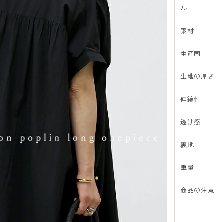
ル
素材
生産国
生地の厚さ
伸縮性
透け感
裏地
重量
商品の注意