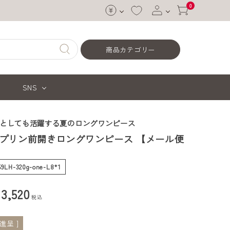
0
ログイン
商品カテゴリー
会員登録
SNS
りとしても活躍する夏のロングワンピース
プリン前開きロングワンピース 【メール便
-59LH-320g-one-L8*1
¥
3,520
税込
進呈 ]