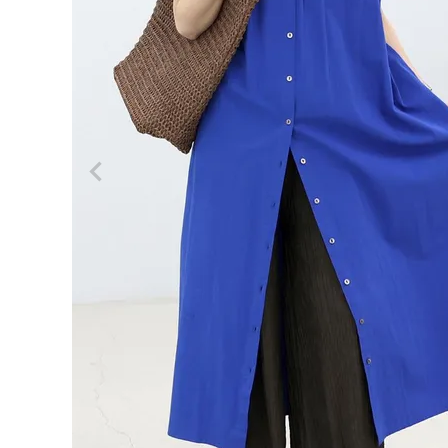
ログイン
会員登録
コット
ンポプ
¥
3,52
リン前
0
開きロ
ングワ
(税込)
ンピー
ス
【メー
ル便
可/ma
レディーストップス
2】
レディースボトムス