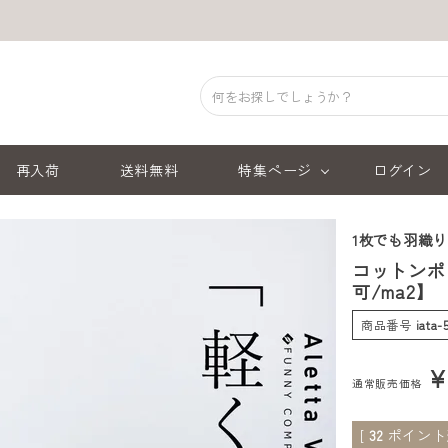
再入荷
送料無料
特集ページ
ログイン
1枚でも羽織
コットンポ
可/ma2】
商品番号
iata
通常販売価格
[
32
ポイント