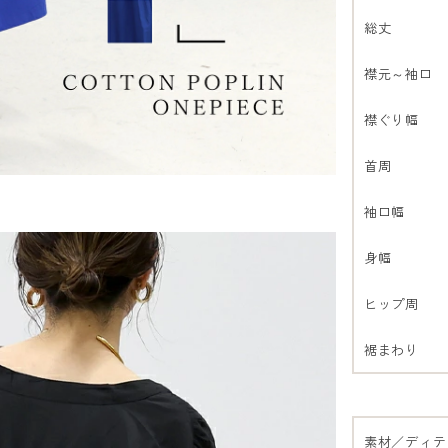
総丈
襟元～袖口
襟ぐり幅
首周
袖口幅
身幅
ヒップ周
裾まわり
素材／ディテ