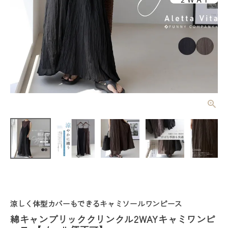
綿キャンブリ
ッククリンク
ル2WAYキャ
¥
3,960
(税込)
ミワンピース
【メール便不
可】
レディーストップス
レディースボトムス
涼しく体型カバーもできるキャミソールワンピース
ファッション雑貨
綿キャンブリッククリンクル2WAYキャミワンピ