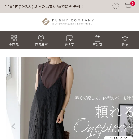
0
2,980円(税込み)以上のお買い物で送料無料！
全商品
商品検索
新入荷
再入荷
特集
ACCOUNT MENU
ようこそ ゲスト 様
ログイン
会員登録