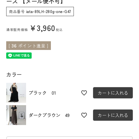
ース 【メール便不可】
商品番号
iata-89LH-280g-one-G47
会員ステージ特典プログラムについて
¥
3,960
ご利用ガイド
通常販売価格
税込
[
36
ポイント進呈 ]
カラー
ブラック 01
カートに入れる
ダークブラウン 49
カートに入れる