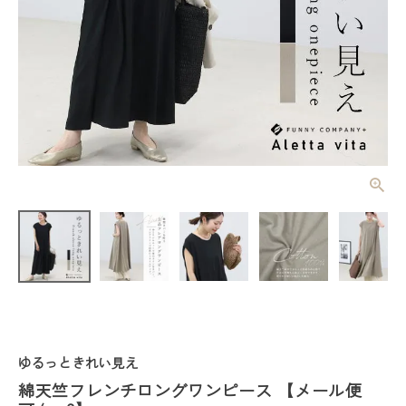
綿天竺フレン
チロングワン
ピース 【メ
¥
3,960
(税込)
ール便可/ma
3】
レディーストップス
レディースボトムス
ゆるっときれい見え
ファッション雑貨
綿天竺フレンチロングワンピース 【メール便