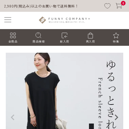
0
2,980円(税込み)以上のお買い物で送料無料！
全商品
商品検索
新入荷
再入荷
特集
ACCOUNT MENU
ようこそ ゲスト 様
ログイン
会員登録