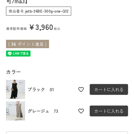
可/ma3】
商品番号
jatb-36BE-300g-one-Q12
会員ステージ特典プログラムについて
¥
3,960
ご利用ガイド
通常販売価格
税込
[
36
ポイント進呈 ]
カラー
ブラック 01
カートに入れる
グレージュ 73
カートに入れる