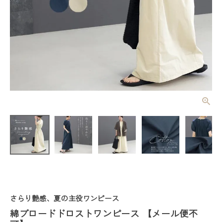
綿ブロードド
ロストワンピ
ース 【メー
¥
5,940
(税込)
ル便不可】
レディーストップス
レディースボトムス
さらり艶感、夏の主役ワンピース
ファッション雑貨
綿ブロードドロストワンピース 【メール便不