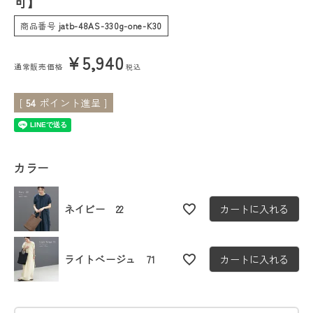
可】
商品番号
jatb-48AS-330g-one-K30
会員ステージ特典プログラムについて
¥
5,940
ご利用ガイド
通常販売価格
税込
[
54
ポイント進呈 ]
カラー
ネイビー 22
カートに入れる
ライトベージュ 71
カートに入れる