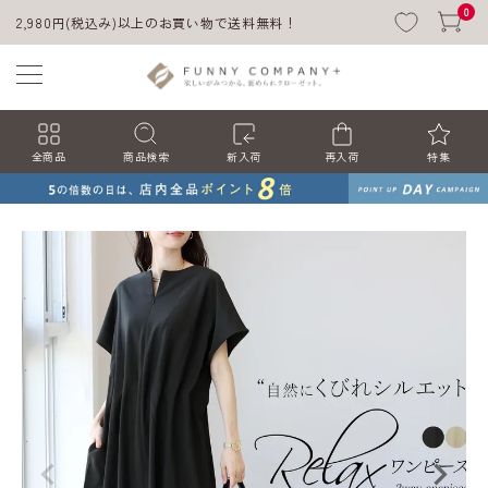
0
2,980円(税込み)以上のお買い物で送料無料！
全商品
商品検索
新入荷
再入荷
特集
ACCOUNT MENU
ようこそ ゲスト 様
ログイン
会員登録