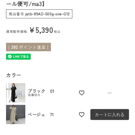
ール便可/ma3】
会員ステージ特典プログラムについて
商品番号
jatb-89AD-500g-one-G12
ご利用ガイド
¥
5,390
通常販売価格
税込
[
392
ポイント進呈 ]
カラー
ブラック 01
—
在庫切れ
ベージュ 71
カートに入れる