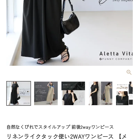
リネンライク
タック使い2
WAYワンピー
¥
5,390
(税込)
ス 【メール
便可/ma3】
レディーストップス
レディースボトムス
自然なくびれでスタイルアップ 前後2wayワンピース
ファッション雑貨
リネンライクタック使い2WAYワンピース 【メ