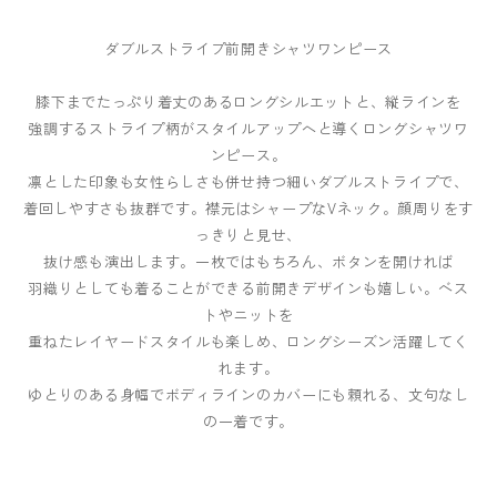
ダブルストライプ前開きシャツワンピース
膝下までたっぷり着丈のあるロングシルエットと、縦ラインを
強調するストライプ柄がスタイルアップへと導くロングシャツワ
ンピース。
凛とした印象も女性らしさも併せ持つ細いダブルストライプで、
着回しやすさも抜群です。襟元はシャープなVネック。顔周りをす
っきりと見せ、
抜け感も演出します。一枚ではもちろん、ボタンを開ければ
羽織りとしても着ることができる前開きデザインも嬉しい。ベス
トやニットを
重ねたレイヤードスタイルも楽しめ、ロングシーズン活躍してく
れます。
ゆとりのある身幅でボディラインのカバーにも頼れる、文句なし
の一着です。