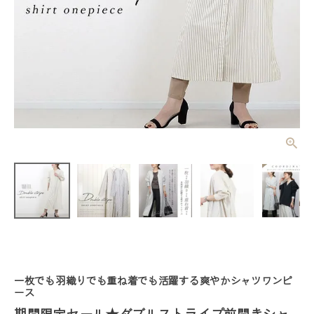
期間限定セー
ル★ダブルス
トライプ前開
¥
1,100
(税込)
きシャツワン
ピース 【メ
ール便可/ma
3】 【返品
交換不可】
レディーストップス
レディースボトムス
一枚でも羽織りでも重ね着でも活躍する爽やかシャツワンピ
ファッション雑貨
ース
期間限定セール★ダブルストライプ前開きシャ