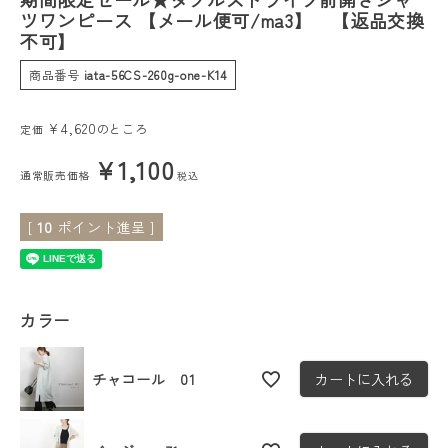
ツワンピース 【メール便可/ma3】 【返品交換
不可】
会員ステージ特典プログラムについて
商品番号
iata-56CS-260g-one-K14
ご利用ガイド
¥
4,620
のところ
定価
¥
1,100
通常販売価格
税込
[
10
ポイント進呈 ]
カラー
チャコール 01
カートに入れる