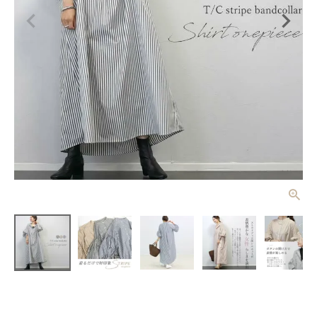
T/Cストライ
プバンドカラ
ー長袖シャツ
¥
4,290
(税込)
ワンピース
【メール便
可/ma3】
レディーストップス
レディースボトムス
ファッション雑貨