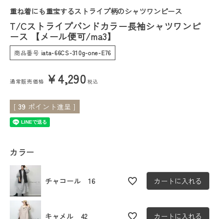
重ね着にも重宝するストライプ柄のシャツワンピース
会員ステージ特典プログラムについて
T/Cストライプバンドカラー長袖シャツワンピ
ース 【メール便可/ma3】
ご利用ガイド
商品番号
iata-66CS-310g-one-E76
¥
4,290
通常販売価格
税込
[
39
ポイント進呈 ]
カラー
チャコール 16
カートに入れる
キャメル 42
カートに入れる