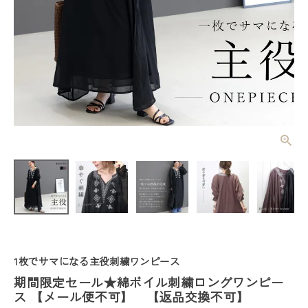
期間限定セー
ル★綿ボイル
刺繍ロングワ
¥
4,389
(税込)
ンピース
【メール便不
可】 【返品
交換不可】
レディーストップス
レディースボトムス
1枚でサマになる主役刺繍ワンピース
期間限定セール★綿ボイル刺繍ロングワンピー
ファッション雑貨
ス 【メール便不可】 【返品交換不可】