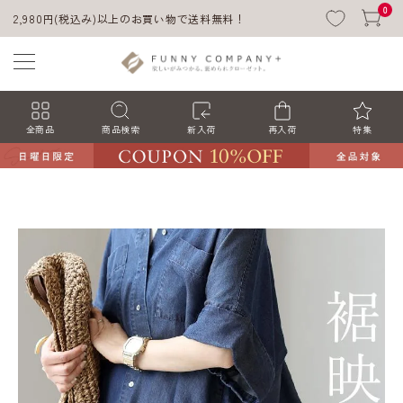
0
2,980円(税込み)以上のお買い物で送料無料！
全商品
商品検索
新入荷
再入荷
特集
ACCOUNT MENU
ようこそ ゲスト 様
ログイン
会員登録