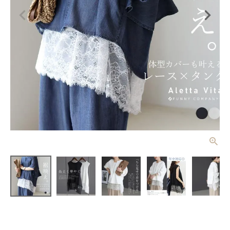
T/Cフライス
裾レースタン
クチュニック
¥
3,190
(税込)
【メール便
可/ma3】
レディーストップス
レディースボトムス
ファッション雑貨