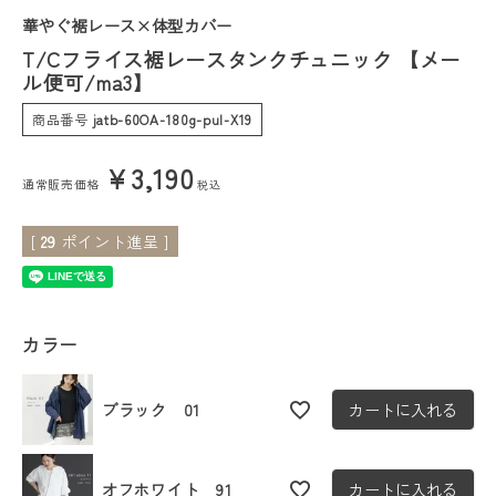
華やぐ裾レース×体型カバー
会員ステージ特典プログラムについて
T/Cフライス裾レースタンクチュニック 【メー
ル便可/ma3】
ご利用ガイド
商品番号
jatb-60OA-180g-pul-X19
¥
3,190
通常販売価格
税込
[
29
ポイント進呈 ]
カラー
ブラック 01
カートに入れる
オフホワイト 91
カートに入れる