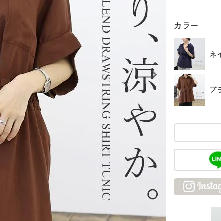
カラー
ネ
ブ