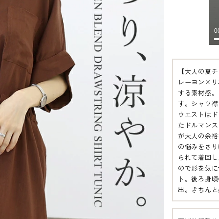
【大人の夏チ
レーヨン×リ
する素材感。
す。シャツ襟
ウエストはド
たドルマンス
が大人の余裕
の悩みをさり
られて着回し
ので形を気に
ト。後ろ身頃
出。きちんと