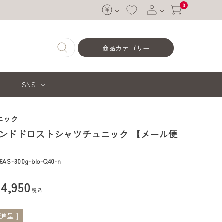
0
ログイン
商品カテゴリー
会員登録
SNS
ニック
ンドドロストシャツチュニック 【メール便
46AS-300g-blo-Q40-n
¥
4,950
税込
進呈 ]