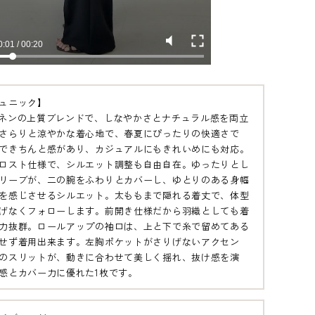
ュニック】
ネンの上質ブレンドで、しなやかさとナチュラル感を両立
さらりと涼やかな着心地で、春夏にぴったりの快適さで
できちんと感があり、カジュアルにもきれいめにも対応。
ロスト仕様で、シルエット調整も自由自在。ゆったりとし
リーブが、二の腕をふわりとカバーし、ゆとりのある身幅
を感じさせるシルエット。太ももまで隠れる着丈で、体型
げなくフォローします。前開き仕様だから羽織としても着
力抜群。ロールアップの袖口は、上と下で糸で留めてある
せず着用出来ます。左胸ポケットがさりげないアクセン
のスリットが、動きに合わせて美しく揺れ、抜け感を演
感とカバー力に優れた1枚です。