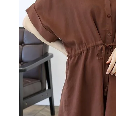
ログイン
会員登録
リネン
ブレン
¥
4,95
ドドロ
0
ストシ
ャツチ
(税込)
ュニッ
ク
【メー
ル便
可/ma
レディーストップス
3】
レディースボトムス