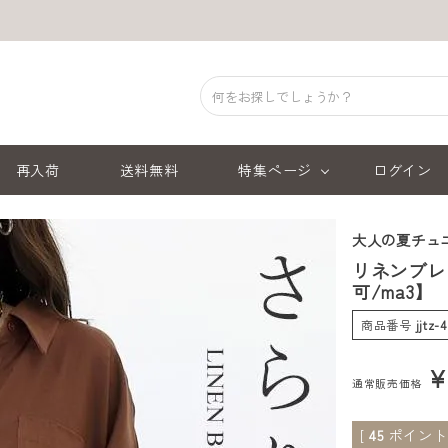
再入荷
送料無料
特集ページ
ログイン
大人の夏チュ
リネンブレ
可/ma3】
商品番号
jjtz-
通常販売価格
[
45
ポイント