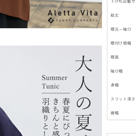
下げ札記載サ
総丈
襟元～袖口
襟付け根幅
襟高
袖口幅
身幅
スリット深さ
裾幅