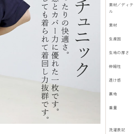
素材／ディテ
ル
素材
生産国
生地の厚さ
伸縮性
透け感
裏地
重量
洗濯表記