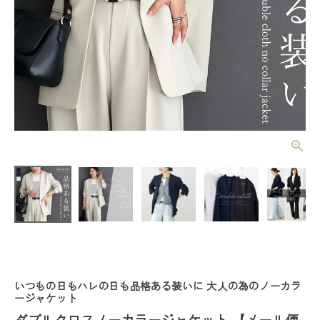
ダブルクロス
ノーカラージ
ャケット
¥
4,950
(税込)
【メール便不
可】
レディーストップス
レディースボトムス
いつもの日もハレの日も品格ある装いに 大人の為のノーカラ
ファッション雑貨
ージャケット
ダブルクロスノーカラージャケット 【メール便