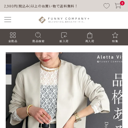
0
2,980円(税込み)以上のお買い物で送料無料！
全商品
商品検索
新入荷
再入荷
特集
ACCOUNT MENU
ようこそ ゲスト 様
ログイン
会員登録