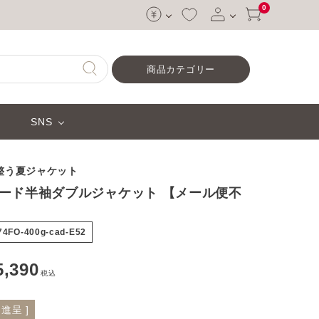
0
ログイン
商品カテゴリー
会員登録
SNS
整う夏ジャケット
ード半袖ダブルジャケット 【メール便不
-74FO-400g-cad-E52
5,390
税込
進呈 ]