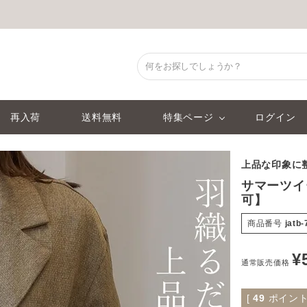
再入荷
送料無料
特集ページ
ログイン
上品な印象に
サマーツイ
可】
商品番号
jatb
¥
通常販売価格
[
49
ポイント