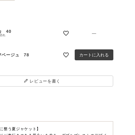
カ 40
—
切れ
フベージュ 78
カートに入れる
レビューを書く
に整う夏ジャケット】