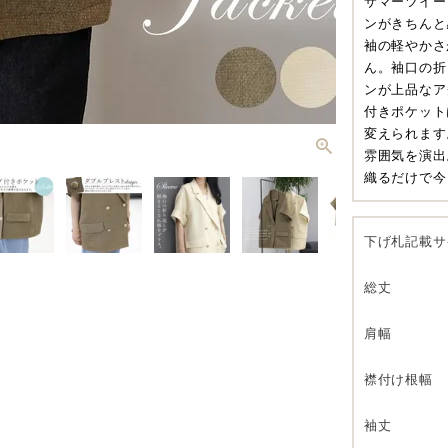
サマーツイー
ンがきちんと
袖の軽やかさ
ん。袖口の折
ンが上品なア
付きポケット
変えられます
雰囲気を演出
織るだけで今
下げ札記載サ
モ
総丈
肩幅
襟付け根幅
袖丈