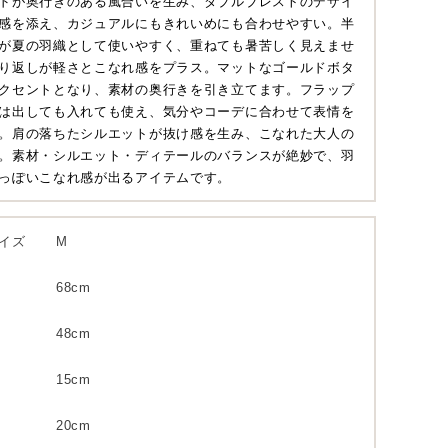
ドが奥行きのある風合いを生み、ダブルブレストのデザイ
感を添え、カジュアルにもきれいめにも合わせやすい。半
が夏の羽織として使いやすく、重ねても暑苦しく見えませ
り返しが軽さとこなれ感をプラス。マットなゴールドボタ
クセントとなり、素材の奥行きを引き立てます。フラップ
は出しても入れても使え、気分やコーデに合わせて表情を
。肩の落ちたシルエットが抜け感を生み、こなれた大人の
。素材・シルエット・ディテールのバランスが絶妙で、羽
っぽいこなれ感が出るアイテムです。
イズ
M
カ 40
オフベージ
68cm
ュ 78
48cm
15cm
20cm