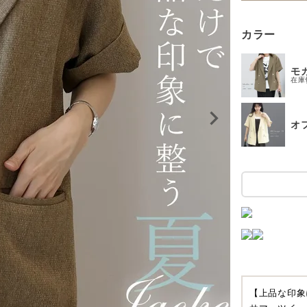
カラー
モ
在庫
オ
【上品な印象