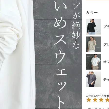
カラー
ブ
グ
オ
チ