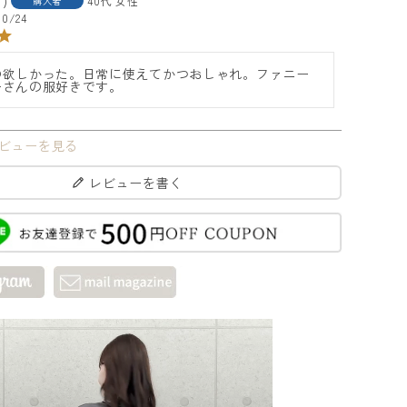
1
40代
女性
購入者
10/24
の欲しかった。日常に使えてかつおしゃれ。ファニー
ーさんの服好きです。
ビューを見る
レビューを書く
ブラック
グレージ
オフホワイ
チャ
01
ュ 73
ト 91
ル 