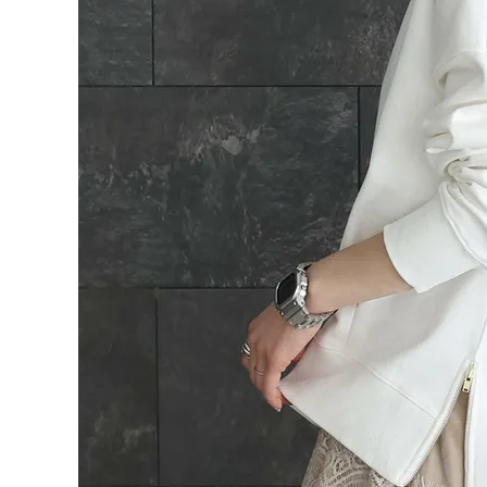
ログイン
会員登録
綿スウ
ェット
¥
4,95
サイド
0
ファス
ナープ
(税込)
ルオー
バー
【メー
ル便不
可】
レディーストップス
レディースボトムス