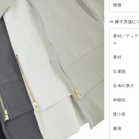
裾幅
⇒ 採寸方法に
素材／ディテ
ル
素材
生産国
生地の厚さ
伸縮性
透け感
裏地