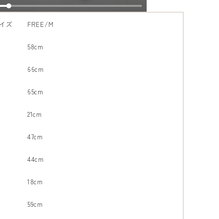
イズ
FREE/M
58cm
66cm
65cm
21cm
47cm
44cm
18cm
59cm