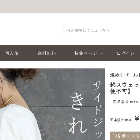
再入荷
送料無料
特集ページ
ログイン
煌めくゴール
綿スウェッ
便不可】
商品番号
catb-
通常販売価格
[
45
ポイント