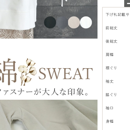
下げ札記載サ
前総丈
後総丈
肩幅
襟ぐり
袖丈
脇ぐり
袖口
身幅