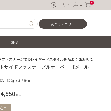
0
ログイン
商品カテゴリー
会員登録
SNS
ドファスナーが旬のレイヤードスタイルを品よくお洒落に
トサイドファスナープルオーバー 【メール
62VI-500g-pul-F39-n
¥
4,950
税込
進呈 ]