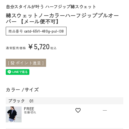
自分スタイルが叶う ハーフジップ綿スウェット
会員ステージ特典プログラムについて
綿スウェットノーカラーハーフジッププルオー
バー 【メール便不可】
ご利用ガイド
商品番号
catd-65VI-480g-pul-I38
¥
5,720
通常販売価格
税込
[
52
ポイント進呈 ]
カラー
サイズ
ブラック 01
FREE
—
在庫切れ