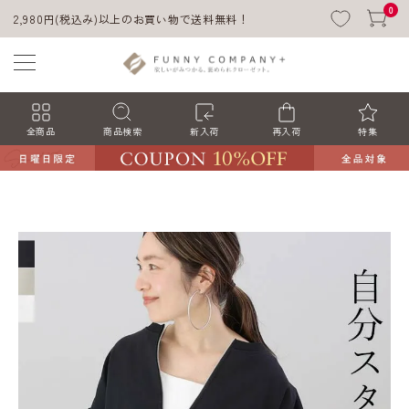
0
2,980円(税込み)以上のお買い物で送料無料！
全商品
商品検索
新入荷
再入荷
特集
ACCOUNT MENU
ようこそ ゲスト 様
ログイン
会員登録