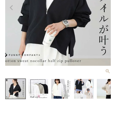
綿スウェット
ノーカラーハ
ーフジッププ
¥
5,720
(税込)
ルオーバー
【メール便不
可】
レディーストップス
レディースボトムス
ファッション雑貨