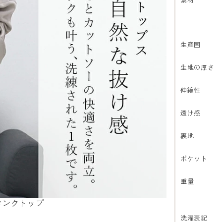
生産国
生地の厚さ
伸縮性
透け感
裏地
ポケット
重量
タンクトップ
洗濯表記