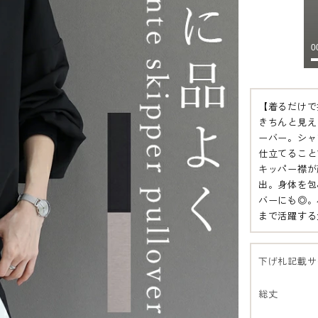
【着るだけで
きちんと見え
ーバー。シャ
仕立てること
キッパー襟が
出。身体を包
バーにも◎。
まで活躍する
下げ札記載サ
総丈