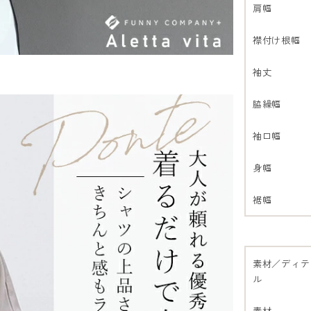
肩幅
襟付け根幅
袖丈
脇繰幅
袖口幅
身幅
裾幅
素材／ディテ
ル
素材