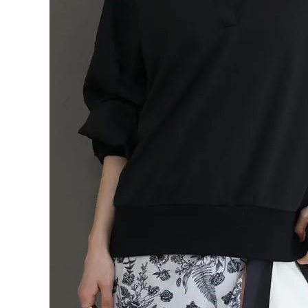
ログイン
会員登録
ポンチ
長袖ス
¥
4,29
キッパ
0
ープル
オーバ
(税込)
ー
【メー
ル便不
可】
トップ
レディーストップス
ス プ
レディースボトムス
ルオー
バー