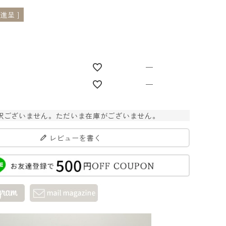
進呈 ]
1
—
—
訳ございません。ただいま在庫がございません。
レビューを書く