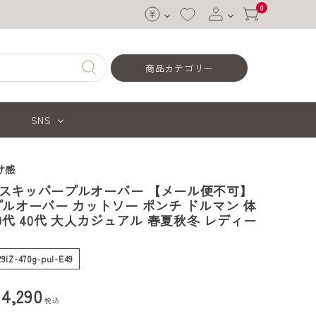
0
ログイン
商品カテゴリー
会員登録
SNS
け感
スキッパープルオーバー 【メール便不可】
プルオーバー カットソー ポンチ ドルマン 体
0代 40代 大人カジュアル 春夏秋冬 レディー
29IZ-470g-pul-E49
¥
4,290
税込