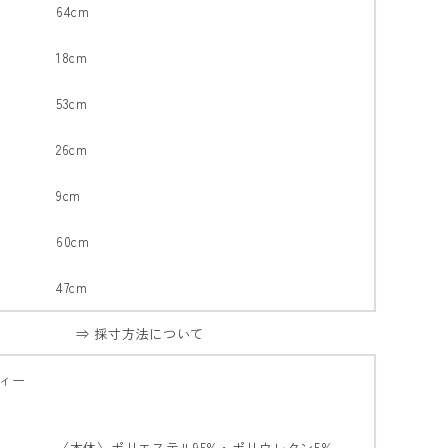
64cm
18cm
53cm
26cm
9cm
60cm
47cm
⇒ 採寸方法について
ィー
〈本体〉ポリエステル95%・ポリウレタン5%