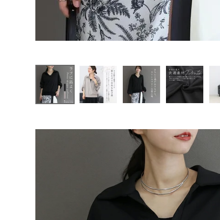
ファッション雑貨
カット
ソー
ポンチ
ドルマ
会員ステージ特典プログラムについて
ン 体
型カバ
ご利用ガイド
ー 30
代 40
代 大
人カジ
ュアル
春夏秋
冬 レ
ディー
ス