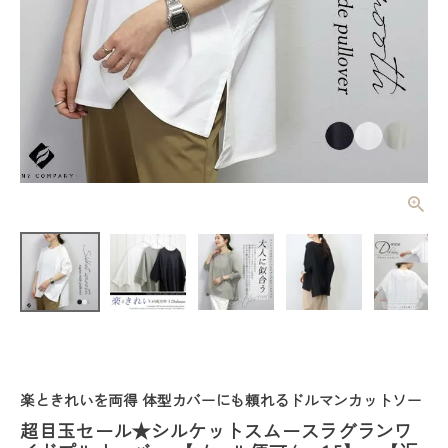
超目玉セール
★シルケット
スムースラグ
¥
1,716
(税込)
ランワイドプ
ルオーバー
【メール便
可/ma1.5】
【返品交換
不可】
レディーストップス
レディースボトムス
楽ときれいを両得 体型カバーにも頼れるドルマンカットソー
ファッション雑貨
超目玉セール★シルケットスムースラグランワ