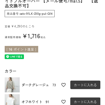
イドプルオーバー 【メール便可/ma1.5】 【返
品交換不可】
会員ステージ特典プログラムについて
商品番号
catc-91LK-230g-pul-Q14
ご利用ガイド
¥
4,290
のところ
定価
¥
1,716
通常販売価格
税込
[
16
ポイント進呈 ]
カラー
ダークグレージュ 73
カートに入れる
オフホワイト 91
カートに入れる