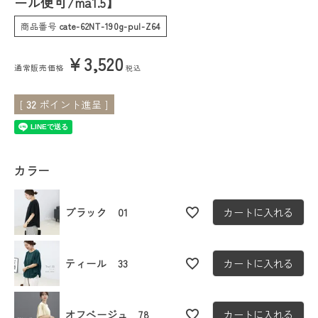
ール便可/ma1.5】
商品番号
cate-62NT-190g-pul-Z64
会員ステージ特典プログラムについて
¥
3,520
ご利用ガイド
通常販売価格
税込
[
32
ポイント進呈 ]
カラー
ブラック 01
カートに入れる
ティール 33
カートに入れる
オフベージュ 78
カートに入れる