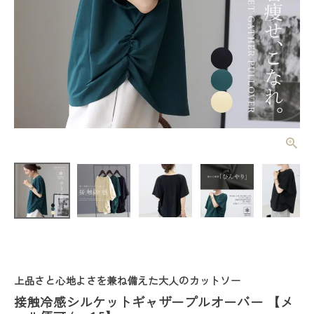
接触冷感シル
ケットギャザ
ープルオーバ
¥
3,520
(税込)
ー 【メール
便可/ma1.
5】
レディーストップス
レディースボトムス
上品さと心地よさを兼ね備えた大人のカットソー
ファッション雑貨
接触冷感シルケットギャザープルオーバー 【メ