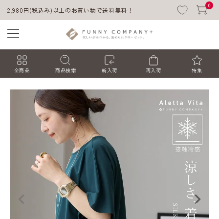
0
2,980円(税込み)以上のお買い物で送料無料！
全商品
商品検索
新入荷
再入荷
特集
ACCOUNT MENU
ようこそ ゲスト 様
ログイン
会員登録