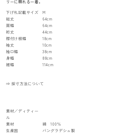
リーに頼れる一着。
下げ札記載サイズ
M
総丈
64cm
肩幅
64cm
裄丈
44cm
襟付け根幅
18cm
袖丈
10cm
袖口幅
38cm
身幅
88cm
裾幅
114cm
⇒ 採寸方法について
素材／ディティー
ル
素材
綿 100％
生産国
バングラデシュ製