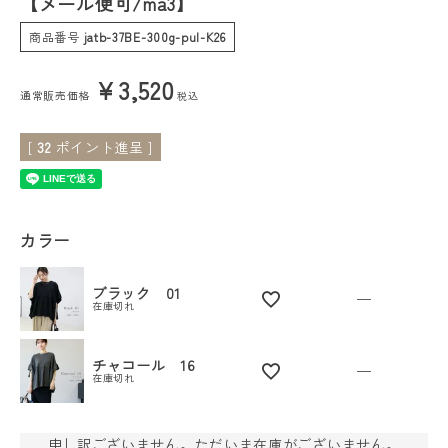
【メール便可/ma3】
商品番号
jatb-37BE-300g-pul-K26
会員ステージ特典プログラムについて
¥
3,520
ご利用ガイド
通常販売価格
税込
[
32
ポイント進呈 ]
カラー
ブラック 01
—
在庫切れ
チャコール 16
—
在庫切れ
申し訳ございません。ただいま在庫がございません。