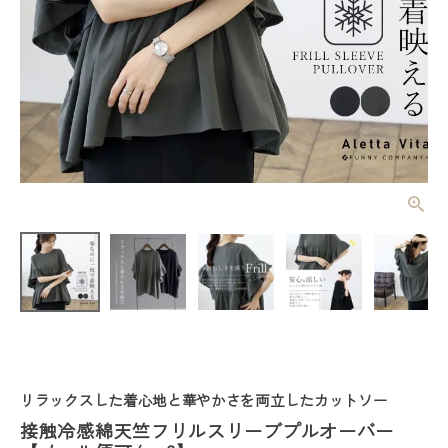
接触冷感綿天
竺フリルスリ
ーブプルオー
¥
3,520
(税込)
バー 【メー
ル便可/ma
3】
レディーストップス
レディースボトムス
リラックスした着心地と華やかさを両立したカットソー
ファッション雑貨
接触冷感綿天竺フリルスリーブプルオーバー