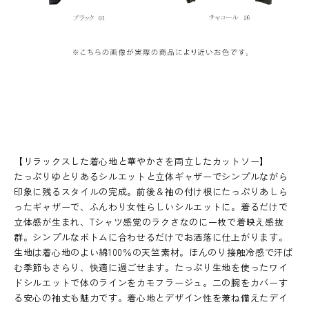
【リラックスした着心地と華やかさを両立したカットソー】
たっぷりゆとりあるシルエットと立体ギャザーでシンプルながら
印象に残るスタイルの完成。前後＆袖の付け根にたっぷりあしら
ったギャザーで、ふんわり女性らしいシルエットに。着るだけで
立体感が生まれ、Tシャツ感覚のラクさなのに一枚で着映え感抜
群。シンプルなボトムに合わせるだけでお洒落に仕上がります。
生地は着心地のよい綿100％の天竺素材。ほんのり接触冷感で汗ば
む季節もさらり、快適に過ごせます。たっぷり生地を使ったワイ
ドシルエットで体のラインをカモフラージュ。二の腕をカバーす
る安心の袖丈も魅力です。着心地とデザイン性を兼ね備えたデイ