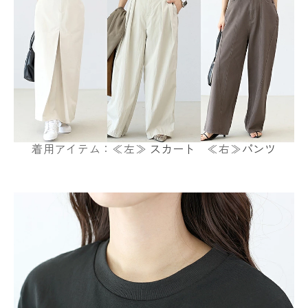
着用アイテム：≪左≫
スカート
≪右≫
パンツ