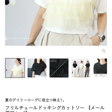
フリルチュー
ルドッキング
カットソー
¥
3,190
(税込)
【メール便
可/ma3】
レディーストップス
レディースボトムス
夏のデイリーコーデに役立つ映えT。
ファッション雑貨
フリルチュールドッキングカットソー 【メール