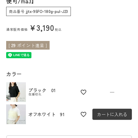
便可/ma3】
商品番号
jjtx-95FO-180g-pul-J23
会員ステージ特典プログラムについて
¥
3,190
ご利用ガイド
通常販売価格
税込
[
29
ポイント進呈 ]
カラー
ブラック 01
—
在庫切れ
オフホワイト 91
カートに入れる