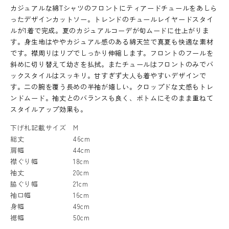
カジュアルな綿Tシャツのフロントにティアードチュールをあしら
ったデザインカットソー。トレンドのチュールレイヤードスタイ
ルが1着で完成。夏のカジュアルコーデが旬ムードに仕上がりま
す。身生地はややカジュアル感のある綿天竺で真夏も快適な素材
です。襟周りはリブでしっかり伸縮します。フロントのフールを
斜めに切り替えて幼さを払拭。またチュールはフロントのみでバ
ックスタイルはスッキリ。甘すぎず大人も着やすいデザインで
す。二の腕を覆う長めの半袖が嬉しい。クロップドな丈感もトレ
ンドムード。袖丈とのバランスも良く、ボトムにそのまま重ねて
スタイルアップ効果も。
下げ札記載サイズ
M
総丈
46cm
肩幅
44cm
襟ぐり幅
18cm
袖丈
20cm
脇ぐり幅
21cm
袖口幅
16cm
身幅
49cm
裾幅
50cm